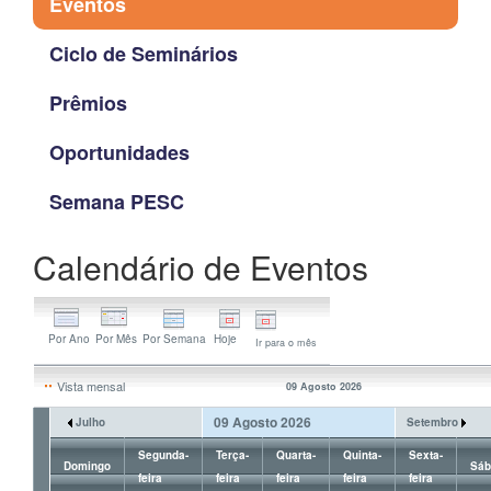
Eventos
Ciclo de Seminários
Prêmios
Oportunidades
Semana PESC
Calendário de Eventos
Ir para o mês
Vista mensal
09 Agosto 2026
09 Agosto 2026
Julho
Setembro
Segunda-
Terça-
Quarta-
Quinta-
Sexta-
Domingo
Sáb
feira
feira
feira
feira
feira