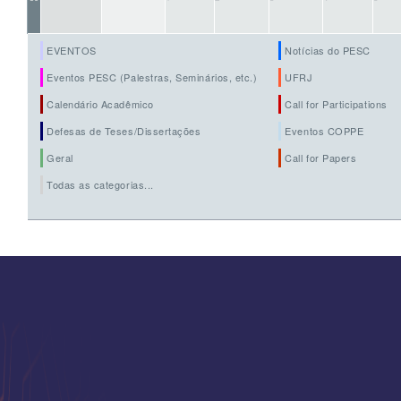
EVENTOS
Notícias do PESC
Eventos PESC (Palestras, Seminários, etc.)
UFRJ
Calendário Acadêmico
Call for Participations
Defesas de Teses/Dissertações
Eventos COPPE
Geral
Call for Papers
Todas as categorias...