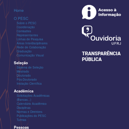
Home
O PESC
Sobre o PESC
Coordenação
Comissões
Representantes
Linhas de Pesquisa
Áreas Interdisciplinares
Rede de Colaboração
Graduação
Comunicação Visual
Seleção
Sistema de Seleção
Mestrado
Doutorado
Pós-Doutorado
Iniciação Científica
Acadêmica
Solicitações Acadêmicas
(Bancas...)
Calendário Acadêmico
Disciplinas
Normas e Diretrizes
Publicações do PESC
Turmas
Pessoas