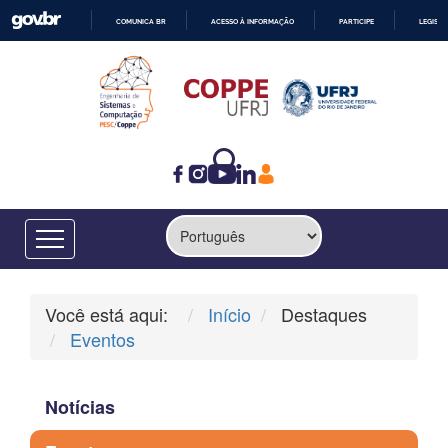
COMUNICA BR
ACESSO À INFORMAÇÃO
PARTICIPE
LEGISL
IR
PARA
O
CONTEÚDO
Você está aqui:
Início
Destaques
Eventos
Notícias