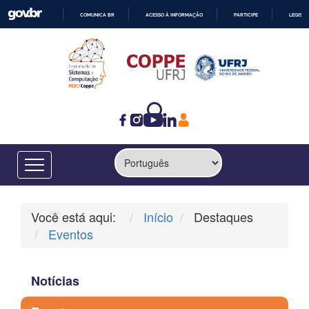
COMUNICA BR
ACESSO À INFORMAÇÃO
PARTICIPE
LEGISL
IR
PARA
O
CONTEÚDO
Você está aqui:
Início
Destaques
Eventos
Notícias