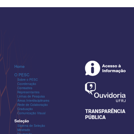
Home
O PESC
Sobre o PESC
Coordenação
Comissões
Representantes
Linhas de Pesquisa
Áreas Interdisciplinares
Rede de Colaboração
Graduação
Comunicação Visual
Seleção
Sistema de Seleção
Mestrado
Doutorado