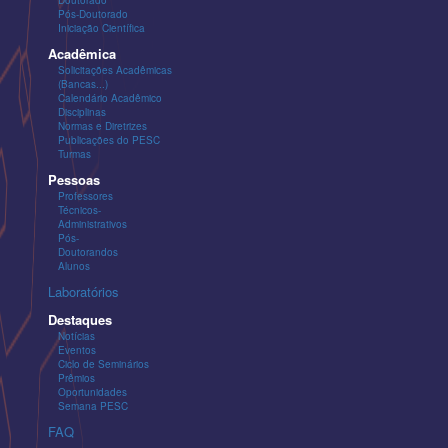
Pós-Doutorado
Iniciação Científica
Acadêmica
Solicitações Acadêmicas
(Bancas...)
Calendário Acadêmico
Disciplinas
Normas e Diretrizes
Publicações do PESC
Turmas
Pessoas
Professores
Técnicos-
Administrativos
Pós-
Doutorandos
Alunos
Laboratórios
Destaques
Notícias
Eventos
Ciclo de Seminários
Prêmios
Oportunidades
Semana PESC
FAQ