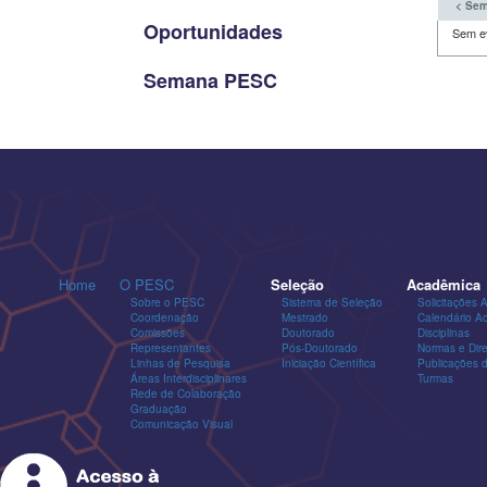
< Sem
Oportunidades
Sem e
Semana PESC
Home
O PESC
Seleção
Acadêmica
Sobre o PESC
Sistema de Seleção
Solicitações 
Coordenação
Mestrado
Calendário A
Comissões
Doutorado
Disciplinas
Representantes
Pós-Doutorado
Normas e Dire
Linhas de Pesquisa
Iniciação Científica
Publicações
Áreas Interdisciplinares
Turmas
Rede de Colaboração
Graduação
Comunicação Visual