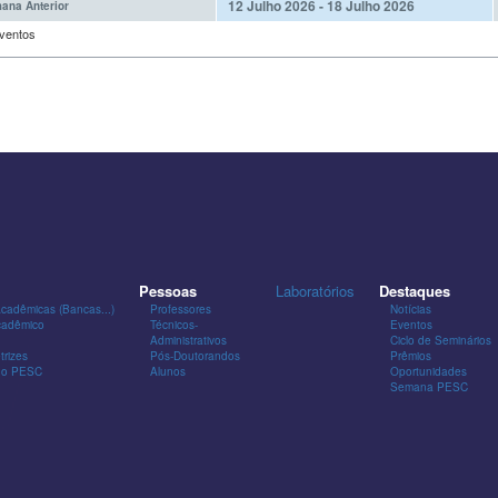
12 Julho 2026 - 18 Julho 2026
ana Anterior
ventos
Pessoas
Laboratórios
Destaques
Acadêmicas (Bancas...)
Professores
Notícias
cadêmico
Técnicos-
Eventos
Administrativos
Ciclo de Seminários
trizes
Pós-Doutorandos
Prêmios
 do PESC
Alunos
Oportunidades
Semana PESC