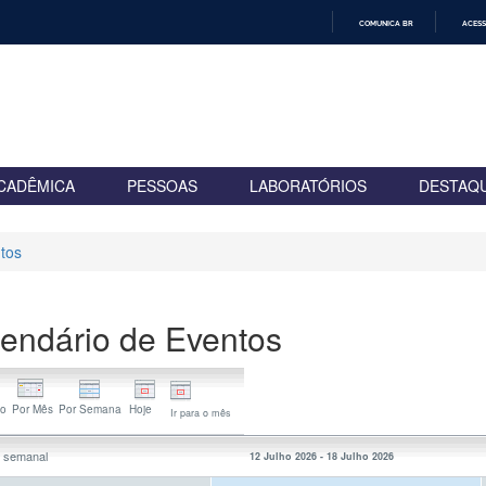
COMUNICA BR
ACESS
IR
PARA
O
CONTEÚDO
CADÊMICA
PESSOAS
LABORATÓRIOS
DESTAQ
tos
endário de Eventos
Ir para o mês
a semanal
12 Julho 2026 - 18 Julho 2026