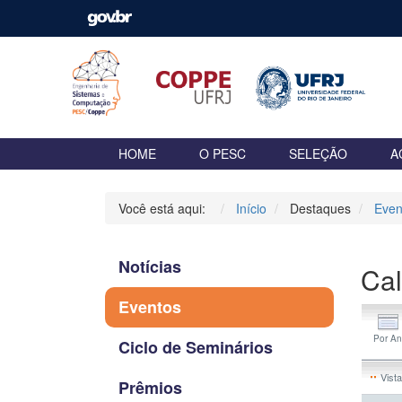
HOME
O PESC
SELEÇÃO
A
Você está aqui:
Início
Destaques
Even
Notícias
Cal
Eventos
Ciclo de Seminários
Vist
Prêmios