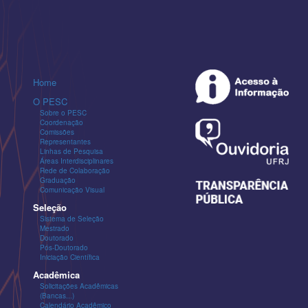
Home
O PESC
Sobre o PESC
Coordenação
Comissões
Representantes
Linhas de Pesquisa
Áreas Interdisciplinares
Rede de Colaboração
Graduação
Comunicação Visual
Seleção
Sistema de Seleção
Mestrado
Doutorado
Pós-Doutorado
Iniciação Científica
Acadêmica
Solicitações Acadêmicas
(Bancas...)
Calendário Acadêmico