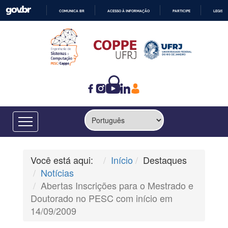
COMUNICA BR
ACESSO À INFORMAÇÃO
PARTICIPE
LEGISL
IR
PARA
O
CONTEÚDO
Você está aqui:
Início
Destaques
Notícias
Abertas Inscrições para o Mestrado e
Doutorado no PESC com início em
14/09/2009