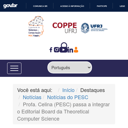
COMUNICA BR
ACESSO À INFORMAÇÃO
PARTICIPE
LEGISL
IR
PARA
O
CONTEÚDO
Você está aqui:
Início
Destaques
Notícias
Notícias do PESC
Profa. Celina (PESC) passa a integrar
o Editorial Board da Theoretical
Computer Science