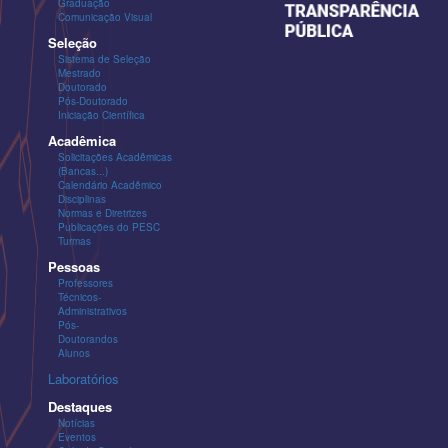
Graduação
Comunicação Visual
Seleção
Sistema de Seleção
Mestrado
Doutorado
Pós-Doutorado
Iniciação Científica
Acadêmica
Solicitações Acadêmicas
(Bancas...)
Calendário Acadêmico
Disciplinas
Normas e Diretrizes
Publicações do PESC
Turmas
Pessoas
Professores
Técnicos-
Administrativos
Pós-
Doutorandos
Alunos
Laboratórios
Destaques
Notícias
Eventos