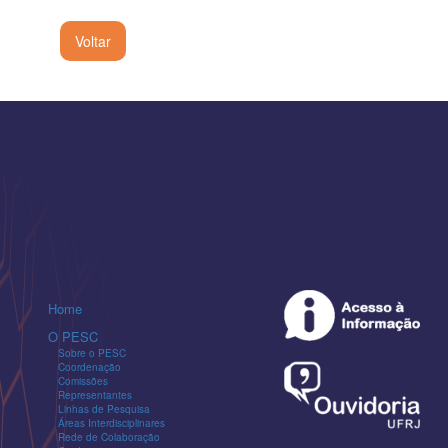
Voltar
Home
O PESC
Sobre o PESC
Coordenação
Comissões
Representantes
Linhas de Pesquisa
Áreas Interdisciplinares
Rede de Colaboração