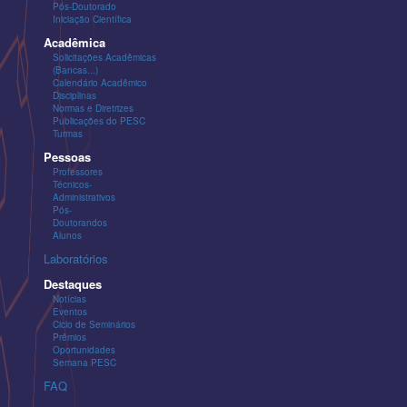
Pós-Doutorado
Iniciação Científica
Acadêmica
Solicitações Acadêmicas
(Bancas...)
Calendário Acadêmico
Disciplinas
Normas e Diretrizes
Publicações do PESC
Turmas
Pessoas
Professores
Técnicos-
Administrativos
Pós-
Doutorandos
Alunos
Laboratórios
Destaques
Notícias
Eventos
Ciclo de Seminários
Prêmios
Oportunidades
Semana PESC
FAQ