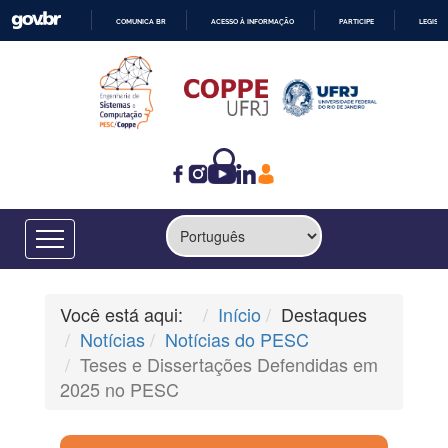
COMUNICA BR
ACESSO À INFORMAÇÃO
PARTICIPE
LEGISL
IR
PARA
O
CONTEÚDO
Você está aqui:
Início
Destaques
Notícias
Notícias do PESC
Teses e Dissertações Defendidas em
2025 no PESC