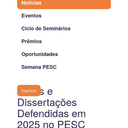
Notícias
Eventos
Ciclo de Seminários
Prêmios
Oportunidades
Semana PESC
Teses e
Imprimir
Dissertações
Defendidas em
2025 no PESC