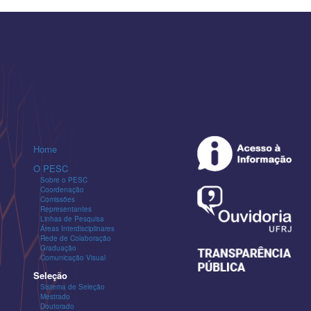
Home
O PESC
Sobre o PESC
Coordenação
Comissões
Representantes
Linhas de Pesquisa
Áreas Interdisciplinares
Rede de Colaboração
Graduação
Comunicação Visual
Seleção
Sistema de Seleção
Mestrado
Doutorado