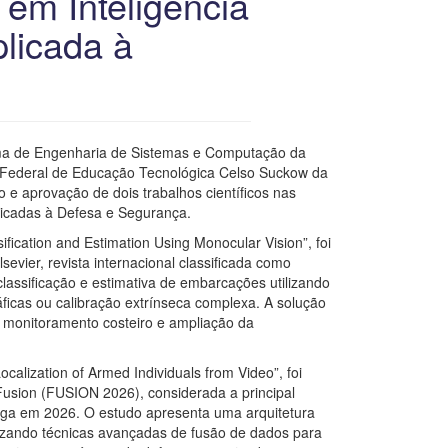
 em Inteligência
plicada à
rama de Engenharia de Sistemas e Computação da
 Federal de Educação Tecnológica Celso Suckow da
e aprovação de dois trabalhos científicos nas
plicadas à Defesa e Segurança.
ification and Estimation Using Monocular Vision”, foi
evier, revista internacional classificada como
assificação e estimativa de embarcações utilizando
ficas ou calibração extrínseca complexa. A solução
, monitoramento costeiro e ampliação da
calization of Armed Individuals from Video”, foi
Fusion (FUSION 2026), considerada a principal
ega em 2026. O estudo apresenta uma arquitetura
lizando técnicas avançadas de fusão de dados para