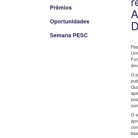
r
Prêmios
A
Oportunidades
D
Semana PESC
Pes
Uni
Fon
áre
O p
pub
Qua
ape
pos
con
O s
apr
con
bas