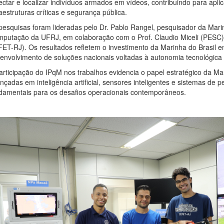
ectar e localizar indivíduos armados em vídeos, contribuindo para apli
raestruturas críticas e segurança pública.
pesquisas foram lideradas pelo Dr. Pablo Rangel, pesquisador da Marin
putação da UFRJ, em colaboração com o Prof. Claudio Miceli (PESC),
ET-RJ). Os resultados refletem o investimento da Marinha do Brasil em
envolvimento de soluções nacionais voltadas à autonomia tecnológica
articipação do IPqM nos trabalhos evidencia o papel estratégico da M
nçadas em inteligência artificial, sensores inteligentes e sistemas de
damentais para os desafios operacionais contemporâneos.