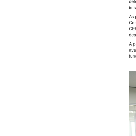
det
inf
As 
Com
CEF
des
A p
ava
fun