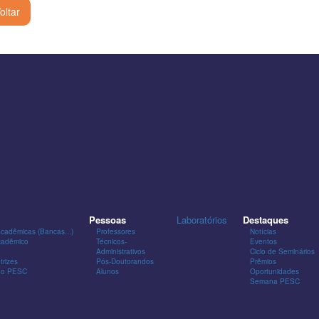
oltar
Pessoas
Laboratórios
Destaques
Acadêmicas (Bancas...)
Professores
Notícias
cadêmico
Técnicos-
Eventos
Administrativos
Ciclo de Seminários
trizes
Pós-Doutorandos
Prêmios
 do PESC
Alunos
Oportunidades
Semana PESC