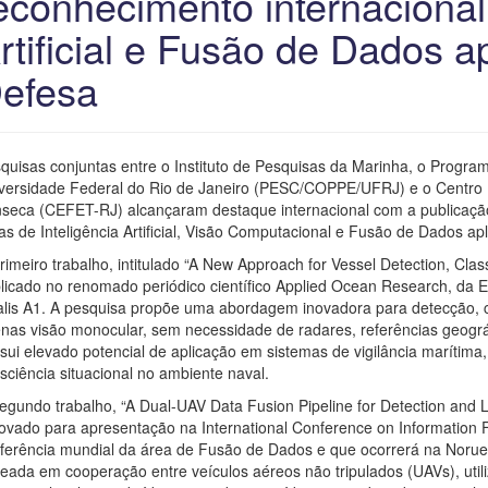
econhecimento internacional
rtificial e Fusão de Dados a
efesa
quisas conjuntas entre o Instituto de Pesquisas da Marinha, o Prog
versidade Federal do Rio de Janeiro (PESC/COPPE/UFRJ) e o Centro
seca (CEFET-RJ) alcançaram destaque internacional com a publicação 
as de Inteligência Artificial, Visão Computacional e Fusão de Dados a
rimeiro trabalho, intitulado “A New Approach for Vessel Detection, Class
licado no renomado periódico científico Applied Ocean Research, da Els
lis A1. A pesquisa propõe uma abordagem inovadora para detecção, cl
nas visão monocular, sem necessidade de radares, referências geográ
sui elevado potencial de aplicação em sistemas de vigilância marítima
sciência situacional no ambiente naval.
egundo trabalho, “A Dual-UAV Data Fusion Pipeline for Detection and Lo
ovado para apresentação na International Conference on Information 
ferência mundial da área de Fusão de Dados e que ocorrerá na Noru
eada em cooperação entre veículos aéreos não tripulados (UAVs), uti