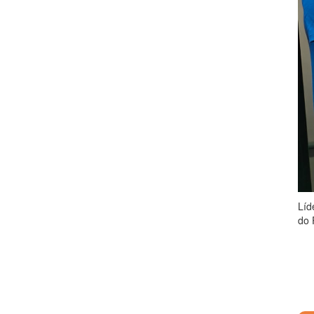
Líd
do