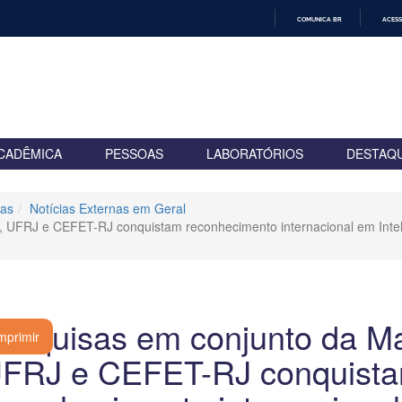
COMUNICA BR
ACESS
IR
PARA
O
CONTEÚDO
CADÊMICA
PESSOAS
LABORATÓRIOS
DESTAQ
ias
Notícias Externas em Geral
, UFRJ e CEFET-RJ conquistam reconhecimento internacional em Intelig
esquisas em conjunto da Mar
mprimir
FRJ e CEFET-RJ conquist