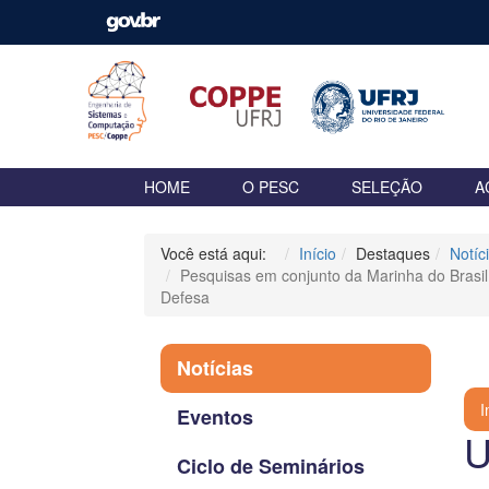
HOME
O PESC
SELEÇÃO
A
Você está aqui:
Início
Destaques
Notíc
Pesquisas em conjunto da Marinha do Brasil
Defesa
Notícias
P
I
Eventos
U
Ciclo de Seminários