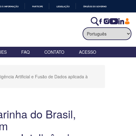
O À INFORMAÇÃO
PARTICIPE
LEGISLAÇÃO
ÓRGÃOS DO GOVERNO
UES
FAQ
CONTATO
ACESSO
ência Artificial e Fusão de Dados aplicada à
inha do Brasil,
am