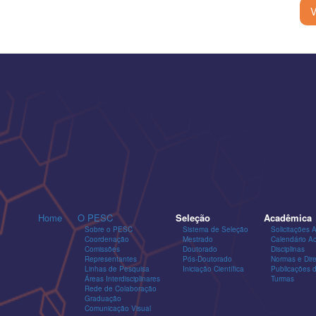
V
Home
O PESC
Seleção
Acadêmica
Sobre o PESC
Sistema de Seleção
Solicitações 
Coordenação
Mestrado
Calendário A
Comissões
Doutorado
Disciplinas
Representantes
Pós-Doutorado
Normas e Dire
Linhas de Pesquisa
Iniciação Científica
Publicações
Áreas Interdisciplinares
Turmas
Rede de Colaboração
Graduação
Comunicação Visual