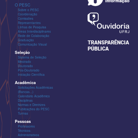
O PESC
Sobre o PESC
Coordenação
Comissões
Representantes
Linhas de Pesquisa
Áreas Interdisciplinares
Rede de Colaboração
Graduação
Comunicação Visual
Seleção
Sistema de Seleção
Mestrado
Doutorado
Pós-Doutorado
Iniciação Científica
Acadêmica
Solicitações Acadêmicas
(Bancas...)
Calendário Acadêmico
Disciplinas
Normas e Diretrizes
Publicações do PESC
Turmas
Pessoas
Professores
Técnicos-
Administrativos