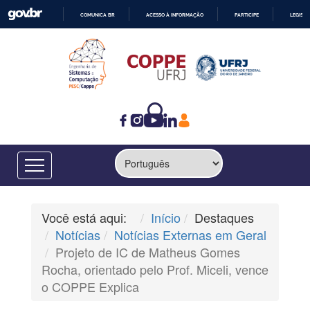
COMUNICA BR
ACESSO À INFORMAÇÃO
PARTICIPE
LEGISL
IR
PARA
O
CONTEÚDO
Você está aqui:
Início
Destaques
Notícias
Notícias Externas em Geral
Projeto de IC de Matheus Gomes
Rocha, orientado pelo Prof. Miceli, vence
o COPPE Explica