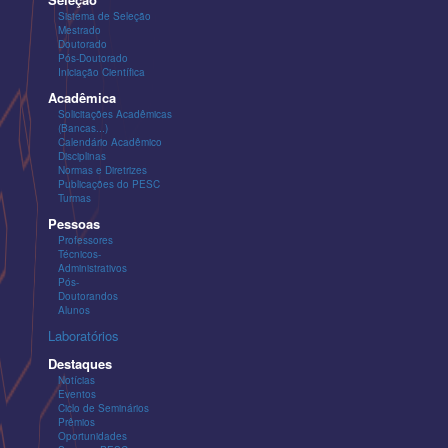
Sistema de Seleção
Mestrado
Doutorado
Pós-Doutorado
Iniciação Científica
Acadêmica
Solicitações Acadêmicas
(Bancas...)
Calendário Acadêmico
Disciplinas
Normas e Diretrizes
Publicações do PESC
Turmas
Pessoas
Professores
Técnicos-
Administrativos
Pós-
Doutorandos
Alunos
Laboratórios
Destaques
Notícias
Eventos
Ciclo de Seminários
Prêmios
Oportunidades