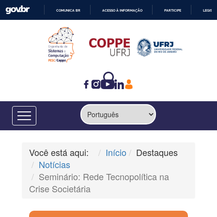
COMUNICA BR
ACESSO À INFORMAÇÃO
PARTICIPE
LEGISL
IR
PARA
O
CONTEÚDO
Você está aqui:
Início
Destaques
Notícias
Seminário: Rede Tecnopolítica na
Crise Societária