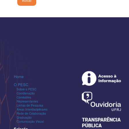
Home
O PESC
Sobre o PESC
Coordenação
Comissões
Representantes
Linhas de Pesquisa
Áreas Interdisciplinares
Rede de Colaboração
Graduação
Comunicação Visual
Seleção