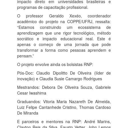
impacto direto em universidades brasileiras e
programas de capacitação profissional.
O professor Geraldo Xexéo, coordenador
acadêmico do projeto na COPPE/UFRJ, ressalta:
“Estamos construindo um ecossistema de
aprendizagem que une rigor tecnológico, método
socrático e impacto educacional real. Este é
apenas o começo de uma jornada que pode
transformar a forma como pessoas aprendem e
pensam.”
O projeto envolve ainda os bolsistas RNP:
Pós-Doc: Claudio Dipolitto De Oliveira (líder de
inovação) e Claudia Susie Camargo Rodrigues
Mestrandos: Debora De Oliveira Souza, Gabriele
Cesar Iwashima
Graduandos: Vitoria Maria Nazareth De Almeida,
Luiz Felipe Cantanhede Cristino, Thomas Cardoso
De Miranda
E parceiros e mentores na RNP: André Marins,
Clayton Reis da Silva, Fausto Vetter, John Lemos