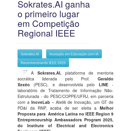
Sokrates.AI ganha
o primeiro lugar
em Competição
Regional IEEE
Sokrates.AI
Inovação em Educação com IA
Reconhecimento IEEE 2025
A
Sokrates.AI,
plataforma de mentoria
socrática liderada pelo Prof.
Geraldo
Xexéo
(PESC), e desenvolvida pelo
LINE
-
laboratório de Tratamento de Informação Não-
Estruturada - do PESC/COPPE/UFRJ, em parceria
com a
InoveLab
– Ateliê de Inovação, um GT de
PD&I da RNP, acaba de ser eleita a
Melhor
Proposta para América Latina no IEEE Region 9
Entrepreneurship Ambassadors Program 2025,
do Institute of Electrical and Electronics