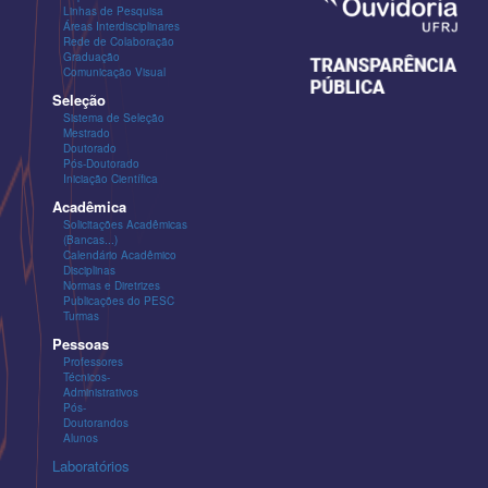
Linhas de Pesquisa
Áreas Interdisciplinares
Rede de Colaboração
Graduação
Comunicação Visual
Seleção
Sistema de Seleção
Mestrado
Doutorado
Pós-Doutorado
Iniciação Científica
Acadêmica
Solicitações Acadêmicas
(Bancas...)
Calendário Acadêmico
Disciplinas
Normas e Diretrizes
Publicações do PESC
Turmas
Pessoas
Professores
Técnicos-
Administrativos
Pós-
Doutorandos
Alunos
Laboratórios