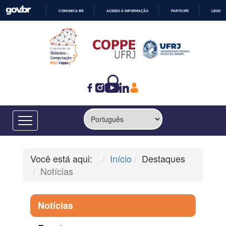
COMUNICA BR
ACESSO À INFORMAÇÃO
PARTICIPE
LEGISL
IR
PARA
O
CONTEÚDO
Você está aqui:
Início
Destaques
Notícias
Notícias