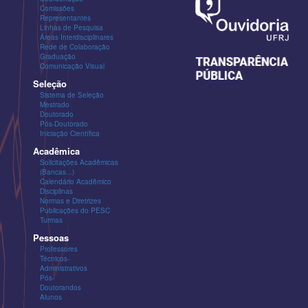
Comissões
Representantes
Linhas de Pesquisa
Áreas Interdisciplinares
Rede de Colaboração
Graduação
Comunicação Visual
Seleção
Sistema de Seleção
Mestrado
Doutorado
Pós-Doutorado
Iniciação Científica
Acadêmica
Solicitações Acadêmicas
(Bancas...)
Calendário Acadêmico
Disciplinas
Normas e Diretrizes
Publicações do PESC
Turmas
Pessoas
Professores
Técnicos-
Administrativos
Pós-
Doutorandos
Alunos