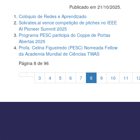
Publicado em 21/10/2025.
Colóquio de Redes e Aprendizado
Sokrates.ai vence competição de pitches no IEEE
AI Pioneer Summit 2025
Programa PESC participa do Coppe de Portas
Abertas 2025
Profa. Celina Figueiredo (PESC) Nomeada Fellow
da Academia Mundial de Ciências TWAS
Página 8 de 96
3
4
5
6
7
8
9
10
11
1