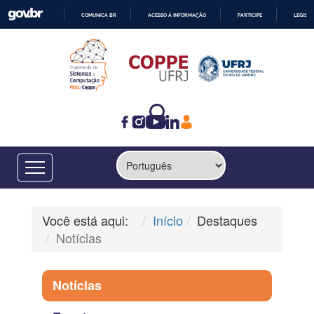
COMUNICA BR
ACESSO À INFORMAÇÃO
PARTICIPE
LEGISL
IR
PARA
O
CONTEÚDO
Você está aqui:
Início
Destaques
Notícias
Notícias