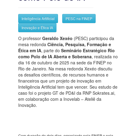
Inteligência Artificial
PESC na FINEP
Inovação e Ética IA
O professor
Geraldo Xexéo
(PESC) participou da
mesa redonda
Ciência, Pesquisa, Formação e
Ética em IA
, parte do
Seminário Estratégico Rio
como Polo de IA Aberta e Soberana
, realizada no
dia 16 de outubro de 2025 na sede da FINEP no
Rio de Janeiro. Na mesa redonda Xexéo discutiu
os desafios científicos, de recursos humanos e
financeiros que um projeto de inovação em
Inteligência Artificial tem que vencer. Seu estudo de
caso foi o projeto GT de PD&I da RNP Sokrates.ai,
em colaboração com a Inovelab – Ateliê da
Inovação.
Com duração de dois dias, organizado pela FINEP e pela