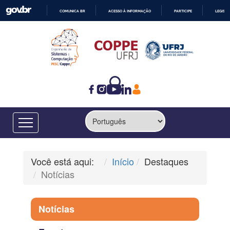
COMUNICA BR
ACESSO À INFORMAÇÃO
PARTICIPE
LEGISL
IR
PARA
O
CONTEÚDO
Você está aqui:
Início
Destaques
Notícias
Notícias