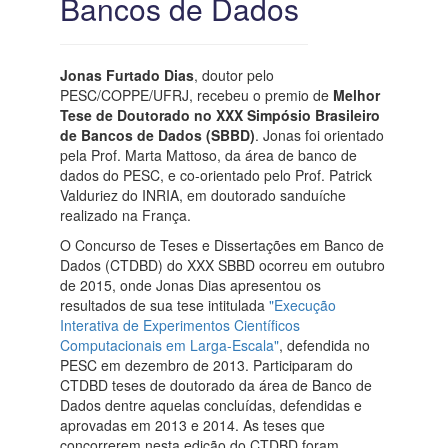
Bancos de Dados
Jonas Furtado Dias
, doutor pelo
PESC/COPPE/UFRJ, recebeu o premio de
Melhor
Tese de Doutorado no XXX Simpósio Brasileiro
de Bancos de Dados (SBBD)
. Jonas foi orientado
pela Prof. Marta Mattoso, da área de banco de
dados do PESC, e co-orientado pelo Prof. Patrick
Valduriez do INRIA, em doutorado sanduíche
realizado na França.
O Concurso de Teses e Dissertações em Banco de
Dados (CTDBD) do XXX SBBD ocorreu em outubro
de 2015, onde Jonas Dias apresentou os
resultados de sua tese intitulada
"Execução
Interativa de Experimentos Científicos
Computacionais em Larga-Escala"
, defendida no
PESC em dezembro de 2013. Participaram do
CTDBD teses de doutorado da área de Banco de
Dados dentre aquelas concluídas, defendidas e
aprovadas em 2013 e 2014. As teses que
concorrerem nesta edição do CTDBD foram