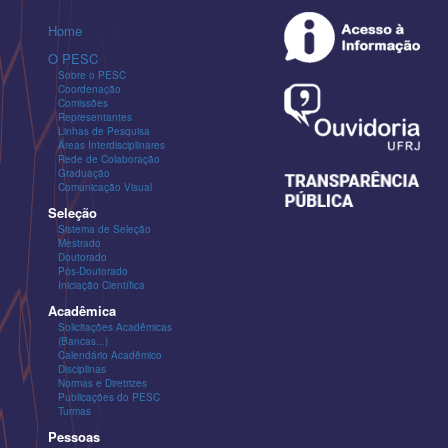
Home
O PESC
Sobre o PESC
Coordenação
Comissões
Representantes
Linhas de Pesquisa
Áreas Interdisciplinares
Rede de Colaboração
Graduação
Comunicação Visual
Seleção
Sistema de Seleção
Mestrado
Doutorado
Pós-Doutorado
Iniciação Científica
Acadêmica
Solicitações Acadêmicas
(Bancas...)
Calendário Acadêmico
Disciplinas
Normas e Diretrizes
Publicações do PESC
Turmas
Pessoas