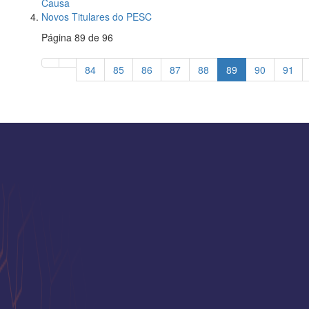
Causa
Novos Titulares do PESC
Página 89 de 96
84
85
86
87
88
89
90
91