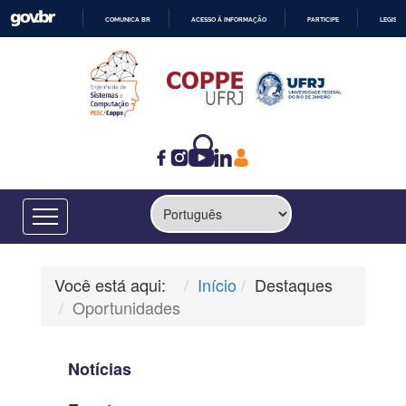
COMUNICA BR
ACESSO À INFORMAÇÃO
PARTICIPE
LEGISL
IR
PARA
O
CONTEÚDO
Você está aqui:
Início
Destaques
Oportunidades
Notícias