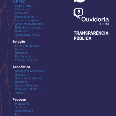
O PESC
Sobre o PESC
Coordenação
Comissões
Representantes
Linhas de Pesquisa
Áreas Interdisciplinares
Rede de Colaboração
Graduação
Comunicação Visual
Seleção
Sistema de Seleção
Mestrado
Doutorado
Pós-Doutorado
Iniciação Científica
Acadêmica
Solicitações Acadêmicas
(Bancas...)
Calendário Acadêmico
Disciplinas
Normas e Diretrizes
Publicações do PESC
Turmas
Pessoas
Professores
Técnicos-
Administrativos
Pós-