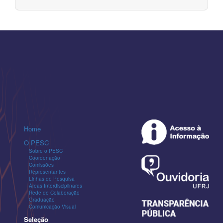
Home
O PESC
Sobre o PESC
Coordenação
Comissões
Representantes
Linhas de Pesquisa
Áreas Interdisciplinares
Rede de Colaboração
Graduação
Comunicação Visual
Seleção