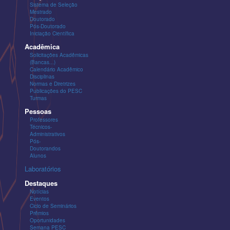
Sistema de Seleção
Mestrado
Doutorado
Pós-Doutorado
Iniciação Científica
Acadêmica
Solicitações Acadêmicas
(Bancas...)
Calendário Acadêmico
Disciplinas
Normas e Diretrizes
Publicações do PESC
Turmas
Pessoas
Professores
Técnicos-
Administrativos
Pós-
Doutorandos
Alunos
Laboratórios
Destaques
Notícias
Eventos
Ciclo de Seminários
Prêmios
Oportunidades
Semana PESC