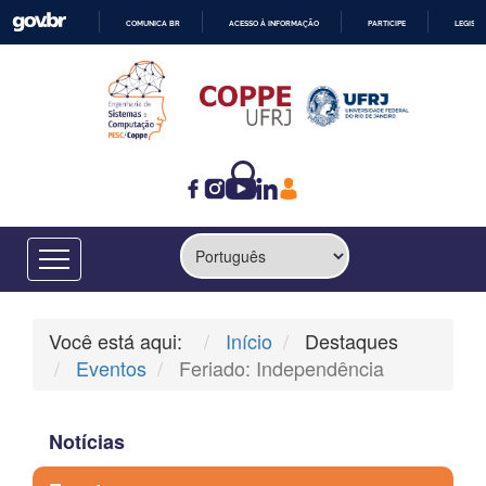
COMUNICA BR
ACESSO À INFORMAÇÃO
PARTICIPE
LEGISL
IR
PARA
O
CONTEÚDO
Você está aqui:
Início
Destaques
Eventos
Feriado: Independência
Notícias