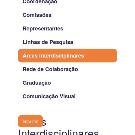
Coordenação
Comissões
Representantes
Linhas de Pesquisa
Áreas Interdisciplinares
Rede de Colaboração
Graduação
Comunicação Visual
Áreas
Imprimir
Interdisciplinares