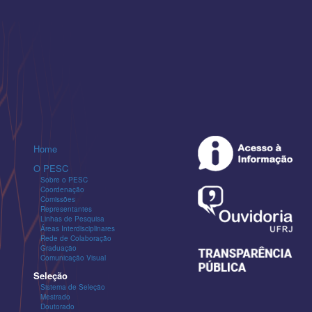
Home
O PESC
Sobre o PESC
Coordenação
Comissões
Representantes
Linhas de Pesquisa
Áreas Interdisciplinares
Rede de Colaboração
Graduação
Comunicação Visual
Seleção
Sistema de Seleção
Mestrado
Doutorado