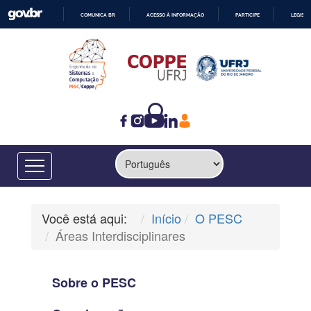
COMUNICA BR
ACESSO À INFORMAÇÃO
PARTICIPE
LEGISL
IR
PARA
O
CONTEÚDO
Você está aqui:
Início
O PESC
Áreas Interdisciplinares
Sobre o PESC