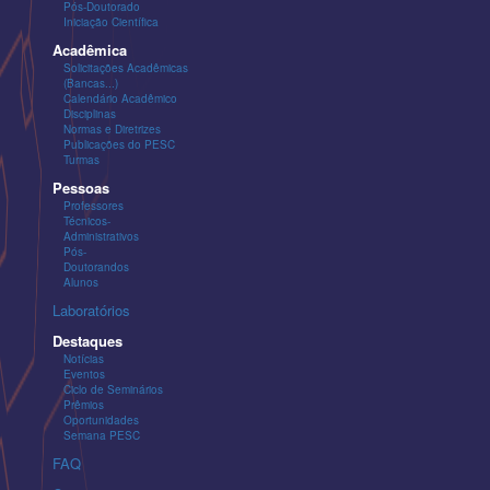
Pós-Doutorado
Iniciação Científica
Acadêmica
Solicitações Acadêmicas
(Bancas...)
Calendário Acadêmico
Disciplinas
Normas e Diretrizes
Publicações do PESC
Turmas
Pessoas
Professores
Técnicos-
Administrativos
Pós-
Doutorandos
Alunos
Laboratórios
Destaques
Notícias
Eventos
Ciclo de Seminários
Prêmios
Oportunidades
Semana PESC
FAQ