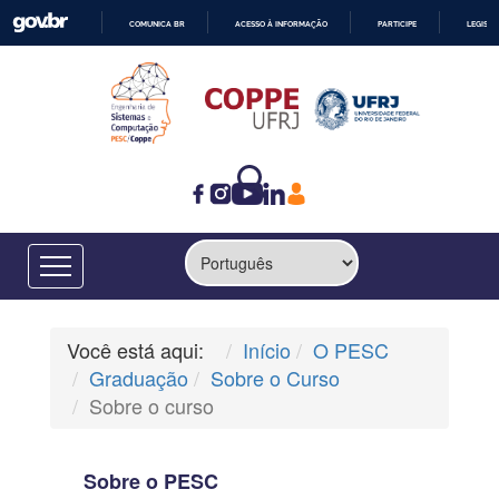
COMUNICA BR
ACESSO À INFORMAÇÃO
PARTICIPE
LEGISL
IR
PARA
O
CONTEÚDO
Você está aqui:
Início
O PESC
Graduação
Sobre o Curso
Sobre o curso
Sobre o PESC