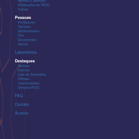
Normas e Diretrizes
Publicações do PESC
Turmas
Pessoas
Professores
Técnicos-
Administrativos
Pós-
Doutorandos
Alunos
Laboratórios
Destaques
Notícias
Eventos
Ciclo de Seminários
Prêmios
Oportunidades
Semana PESC
FAQ
Contato
Acesso