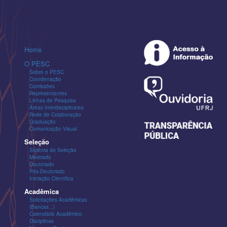
Home
O PESC
Sobre o PESC
Coordenação
Comissões
Representantes
Linhas de Pesquisa
Áreas Interdisciplinares
Rede de Colaboração
Graduação
Comunicação Visual
Seleção
Sistema de Seleção
Mestrado
Doutorado
Pós-Doutorado
Iniciação Científica
Acadêmica
Solicitações Acadêmicas
(Bancas...)
Calendário Acadêmico
Disciplinas