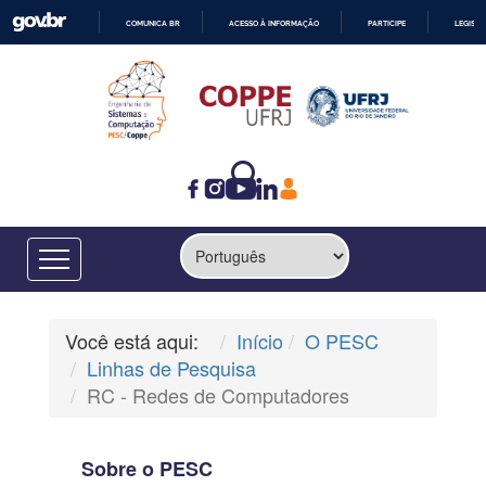
COMUNICA BR
ACESSO À INFORMAÇÃO
PARTICIPE
LEGISL
IR
PARA
O
CONTEÚDO
Você está aqui:
Início
O PESC
Linhas de Pesquisa
RC - Redes de Computadores
Sobre o PESC