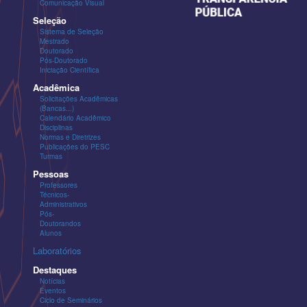
Comunicação Visual
Seleção
Sistema de Seleção
Mestrado
Doutorado
Pós-Doutorado
Iniciação Científica
Acadêmica
Solicitações Acadêmicas
(Bancas...)
Calendário Acadêmico
Disciplinas
Normas e Diretrizes
Publicações do PESC
Turmas
Pessoas
Professores
Técnicos-
Administrativos
Pós-
Doutorandos
Alunos
Laboratórios
Destaques
Notícias
Eventos
Ciclo de Seminários