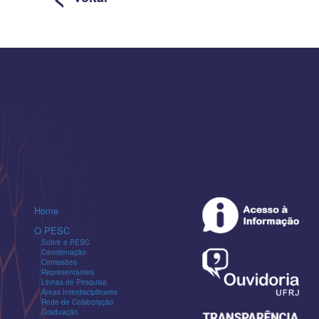
Home
O PESC
Sobre o PESC
Coordenação
Comissões
Representantes
Linhas de Pesquisa
Áreas Interdisciplinares
Rede de Colaboração
Graduação