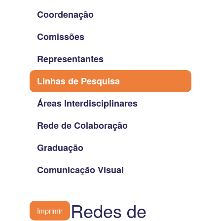
Coordenação
Comissões
Representantes
Linhas de Pesquisa
Áreas Interdisciplinares
Rede de Colaboração
Graduação
Comunicação Visual
RC - Redes de
Imprimir