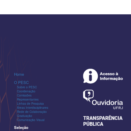
Home
O PESC
Sobre o PESC
Coordenação
Comissões
Representantes
Linhas de Pesquisa
Áreas Interdisciplinares
Rede de Colaboração
Graduação
Comunicação Visual
Seleção