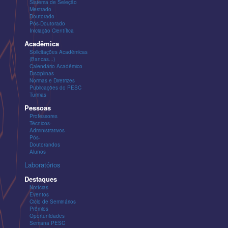
Sistema de Seleção
Mestrado
Doutorado
Pós-Doutorado
Iniciação Científica
Acadêmica
Solicitações Acadêmicas
(Bancas...)
Calendário Acadêmico
Disciplinas
Normas e Diretrizes
Publicações do PESC
Turmas
Pessoas
Professores
Técnicos-
Administrativos
Pós-
Doutorandos
Alunos
Laboratórios
Destaques
Notícias
Eventos
Ciclo de Seminários
Prêmios
Oportunidades
Semana PESC