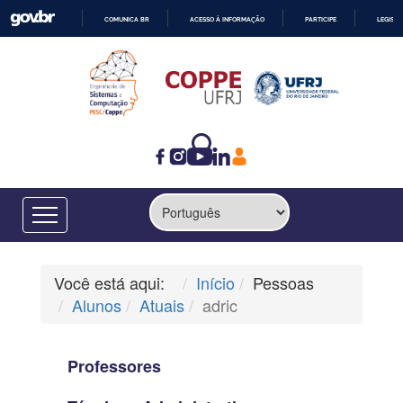
COMUNICA BR
ACESSO À INFORMAÇÃO
PARTICIPE
LEGISL
IR
PARA
O
CONTEÚDO
Você está aqui:
Início
Pessoas
Alunos
Atuais
adric
Professores