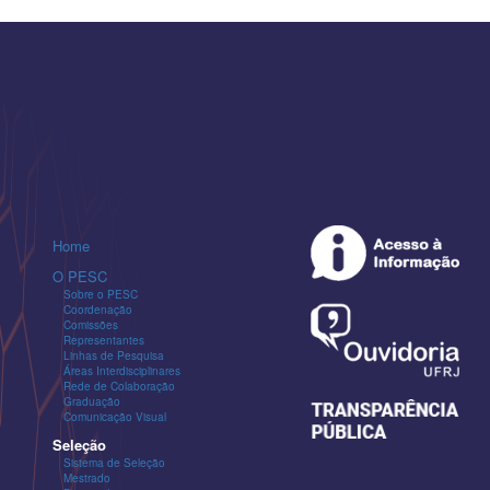
Home
O PESC
Sobre o PESC
Coordenação
Comissões
Representantes
Linhas de Pesquisa
Áreas Interdisciplinares
Rede de Colaboração
Graduação
Comunicação Visual
Seleção
Sistema de Seleção
Mestrado