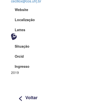
ceciliox@cos.ufrj.br
Website
Localização
Lattes
Situação
Orcid
Ingresso
2019
<
Voltar