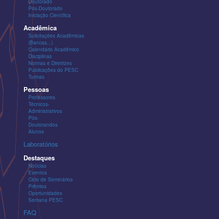
Doutorado
Pós-Doutorado
Iniciação Científica
Acadêmica
Solicitações Acadêmicas
(Bancas...)
Calendário Acadêmico
Disciplinas
Normas e Diretrizes
Publicações do PESC
Turmas
Pessoas
Professores
Técnicos-
Administrativos
Pós-
Doutorandos
Alunos
Laboratórios
Destaques
Notícias
Eventos
Ciclo de Seminários
Prêmios
Oportunidades
Semana PESC
FAQ