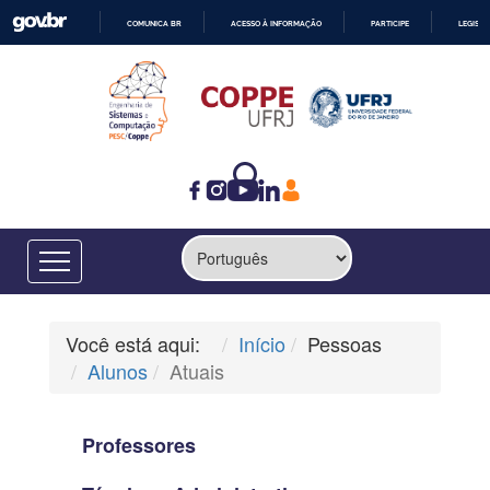
COMUNICA BR
ACESSO À INFORMAÇÃO
PARTICIPE
LEGISL
IR
PARA
O
CONTEÚDO
Você está aqui:
Início
Pessoas
Alunos
Atuais
Professores