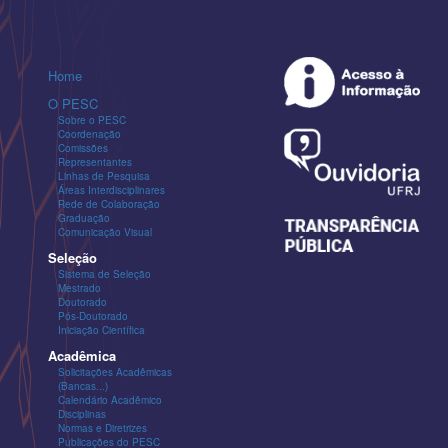
Home
O PESC
Sobre o PESC
Coordenação
Comissões
Representantes
Linhas de Pesquisa
Áreas Interdisciplinares
Rede de Colaboração
Graduação
Comunicação Visual
Seleção
Sistema de Seleção
Mestrado
Doutorado
Pós-Doutorado
Iniciação Científica
Acadêmica
Solicitações Acadêmicas
(Bancas...)
Calendário Acadêmico
Disciplinas
Normas e Diretrizes
Publicações do PESC