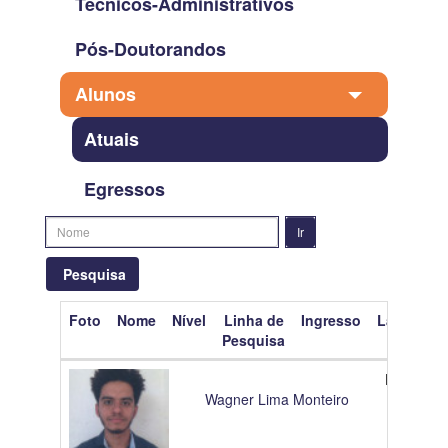
Técnicos-Administrativos
Pós-Doutorandos
Alunos
Atuais
Egressos
Pesquisa
Foto
Nome
Nível
Linha de
Ingresso
Lattes
O
Limpar filtros
Pesquisa
Nível
Mestrand
Wagner Lima Monteiro
Nome