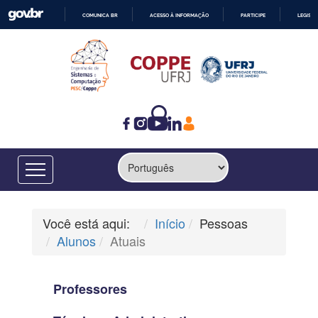
COMUNICA BR
ACESSO À INFORMAÇÃO
PARTICIPE
LEGISL
IR
PARA
O
CONTEÚDO
Você está aqui:
Início
Pessoas
Alunos
Atuais
Professores