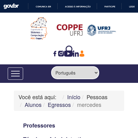
COMUNICA BR
ACESSO À INFORMAÇÃO
PARTICIPE
LEGISL
IR
PARA
O
CONTEÚDO
Você está aqui:
Início
Pessoas
Alunos
Egressos
mercedes
Professores