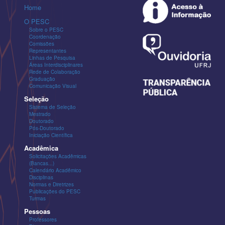
Home
O PESC
Sobre o PESC
Coordenação
Comissões
Representantes
Linhas de Pesquisa
Áreas Interdisciplinares
Rede de Colaboração
Graduação
Comunicação Visual
Seleção
Sistema de Seleção
Mestrado
Doutorado
Pós-Doutorado
Iniciação Científica
Acadêmica
Solicitações Acadêmicas
(Bancas...)
Calendário Acadêmico
Disciplinas
Normas e Diretrizes
Publicações do PESC
Turmas
Pessoas
Professores