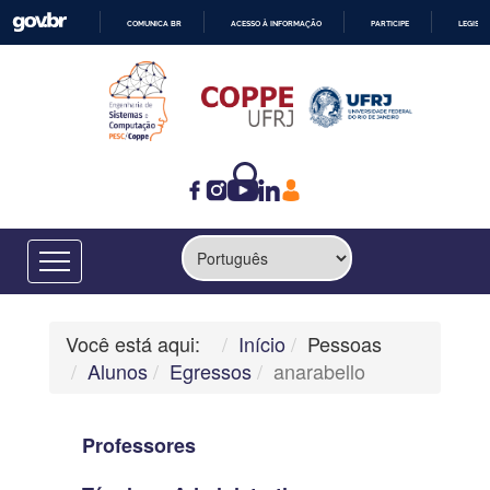
COMUNICA BR
ACESSO À INFORMAÇÃO
PARTICIPE
LEGISL
IR
PARA
O
CONTEÚDO
Você está aqui:
Início
Pessoas
Alunos
Egressos
anarabello
Professores