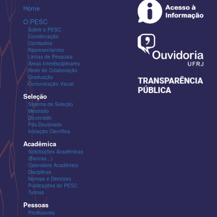
Home
O PESC
Sobre o PESC
Coordenação
Comissões
Representantes
Linhas de Pesquisa
Áreas Interdisciplinares
Rede de Colaboração
Graduação
Comunicação Visual
Seleção
Sistema de Seleção
Mestrado
Doutorado
Pós-Doutorado
Iniciação Científica
Acadêmica
Solicitações Acadêmicas
(Bancas...)
Calendário Acadêmico
Disciplinas
Normas e Diretrizes
Publicações do PESC
Turmas
Pessoas
Professores