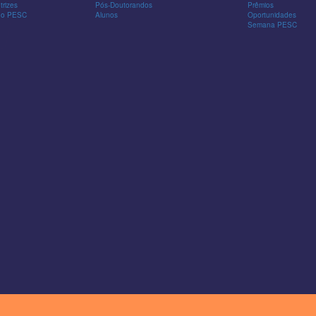
trizes
Pós-Doutorandos
Prêmios
 do PESC
Alunos
Oportunidades
Semana PESC