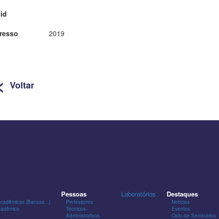
id
resso
2019
<
Voltar
Pessoas
Laboratórios
Destaques
Acadêmicas (Bancas...)
Professores
Notícias
cadêmico
Técnicos-
Eventos
Administrativos
Ciclo de Seminários