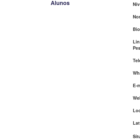
Alunos
Nív
No
Bio
Lin
Pe
Tel
Wh
E-m
We
Loc
Lat
Sit