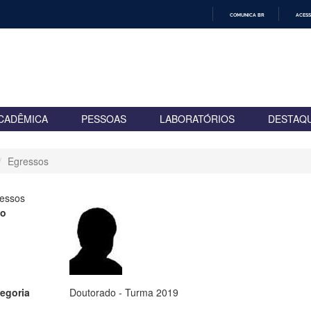
COMUNICA BR
ACESS
IR
PARA
O
CONTEÚDO
CADÊMICA
PESSOAS
LABORATÓRIOS
DESTAQ
Egressos
essos
to
egoria
Doutorado - Turma 2019