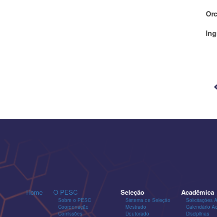
Orc
Ing
Home
O PESC
Seleção
Acadêmica
Sobre o PESC
Sistema de Seleção
Solicitações 
Coordenação
Mestrado
Calendário A
Comissões
Doutorado
Disciplinas