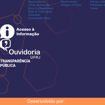
Representantes
Pós-Doutorado
Normas e Dire
Linhas de Pesquisa
Iniciação Científica
Publicações
Áreas Interdisciplinares
Turmas
Rede de Colaboração
Graduação
Comunicação Visual
Desenvolvido por: