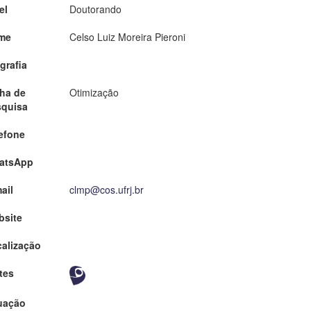
el
Doutorando
me
Celso Luiz Moreira Pieroni
grafia
ha de
Otimização
squisa
efone
atsApp
ail
clmp@cos.ufrj.br
bsite
alização
tes
uação