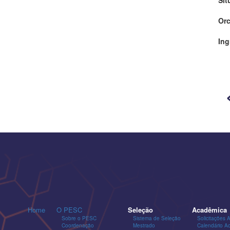
Orc
Ing
Home
O PESC
Seleção
Acadêmica
Sobre o PESC
Sistema de Seleção
Solicitações 
Coordenação
Mestrado
Calendário A