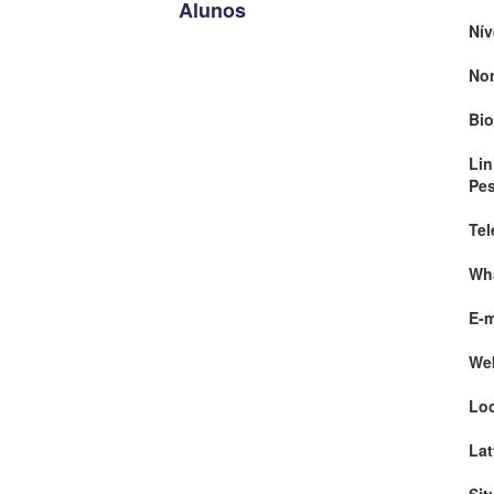
Alunos
Nív
No
Bio
Lin
Pe
Tel
Wh
E-m
We
Loc
Lat
Sit