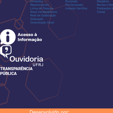
Comissões
Doutorado
Disciplinas
Representantes
Pós-Doutorado
Normas e Dire
Linhas de Pesquisa
Iniciação Científica
Publicações
Áreas Interdisciplinares
Turmas
Rede de Colaboração
Graduação
Comunicação Visual
Desenvolvido por: