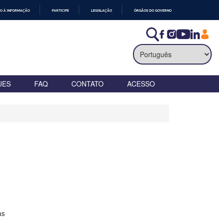
O À INFORMAÇÃO
PARTICIPE
LEGISLAÇÃO
ÓRGÃOS DO GOVERNO
UES
FAQ
CONTATO
ACESSO
as