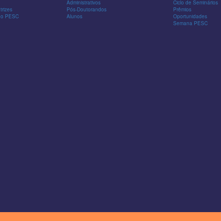
Administrativos
Ciclo de Seminários
trizes
Pós-Doutorandos
Prêmios
 do PESC
Alunos
Oportunidades
Semana PESC