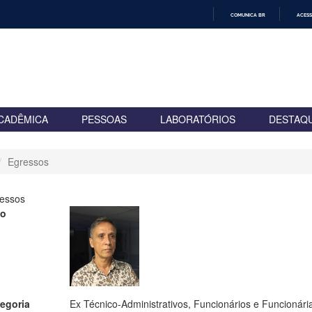
COMUNICA BR
ACESS
IR
PARA
O
CONTEÚDO
CADÊMICA
PESSOAS
LABORATÓRIOS
DESTAQ
Egressos
essos
to
egoria
Ex Técnico-Administrativos, Funcionários e Funcionári