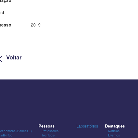
id
resso
2019
<
Voltar
Pessoas
Laboratórios
Destaques
Acadêmicas (Bancas...)
Professores
Notícias
cadêmico
Técnicos-
Eventos