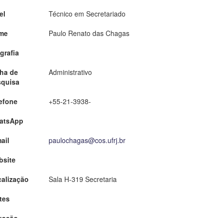
el
Técnico em Secretariado
me
Paulo Renato das Chagas
grafia
ha de
Administrativo
squisa
efone
+55-21-3938-
atsApp
ail
paulochagas@cos.ufrj.br
bsite
alização
Sala H-319 Secretaria
tes
uação