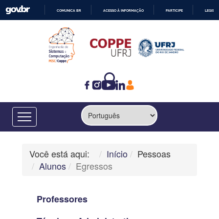
COMUNICA BR
ACESSO À INFORMAÇÃO
PARTICIPE
LEGISL
IR
PARA
O
CONTEÚDO
Você está aqui:
Início
Pessoas
Alunos
Egressos
Professores