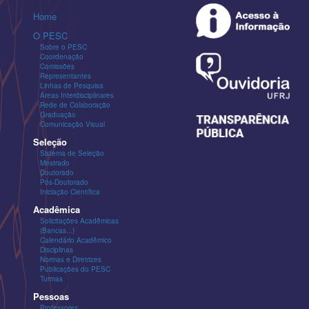
Home
O PESC
Sobre o PESC
Coordenação
Comissões
Representantes
Linhas de Pesquisa
Áreas Interdisciplinares
Rede de Colaboração
Graduação
Comunicação Visual
Seleção
Sistema de Seleção
Mestrado
Doutorado
Pós-Doutorado
Iniciação Científica
Acadêmica
Solicitações Acadêmicas
(Bancas...)
Calendário Acadêmico
Disciplinas
Normas e Diretrizes
Publicações do PESC
Turmas
Pessoas
Professores