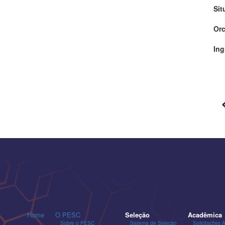
Sit
Orc
Ing
Home
O PESC
Seleção
Acadêmica
Sobre o PESC
Sistema de Seleção
Solicitações 