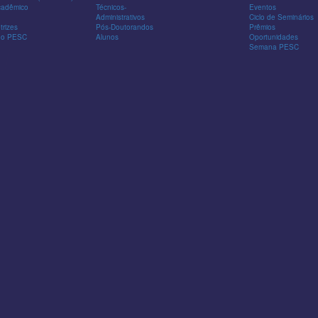
cadêmico
Técnicos-
Eventos
Administrativos
Ciclo de Seminários
trizes
Pós-Doutorandos
Prêmios
 do PESC
Alunos
Oportunidades
Semana PESC