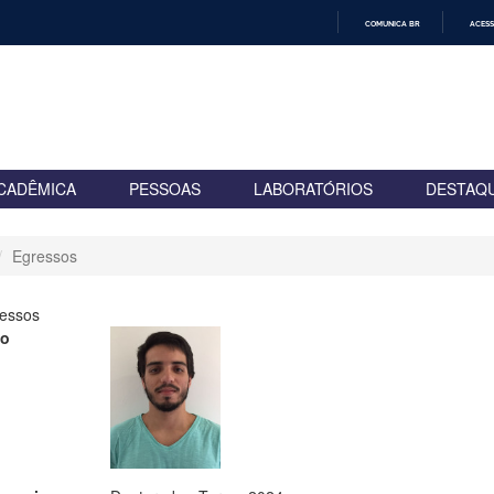
COMUNICA BR
ACESS
IR
PARA
O
CONTEÚDO
CADÊMICA
PESSOAS
LABORATÓRIOS
DESTAQ
Egressos
essos
to