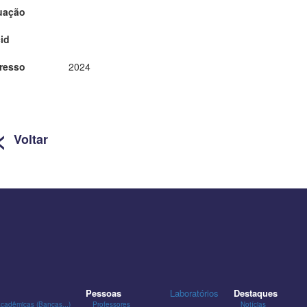
uação
id
resso
2024
<
Voltar
Pessoas
Laboratórios
Destaques
Acadêmicas (Bancas...)
Professores
Notícias