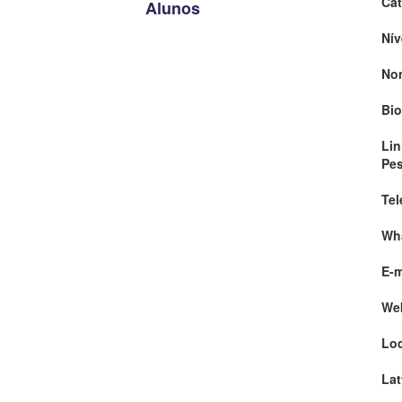
Cat
Alunos
Nív
No
Bio
Lin
Pe
Tel
Wh
E-m
We
Loc
Lat