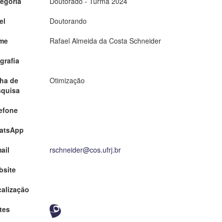
egoria
Doutorado - Turma 2024
el
Doutorando
me
Rafael Almeida da Costa Schneider
grafia
ha de
Otimização
squisa
efone
atsApp
ail
rschneider@cos.ufrj.br
bsite
alização
tes