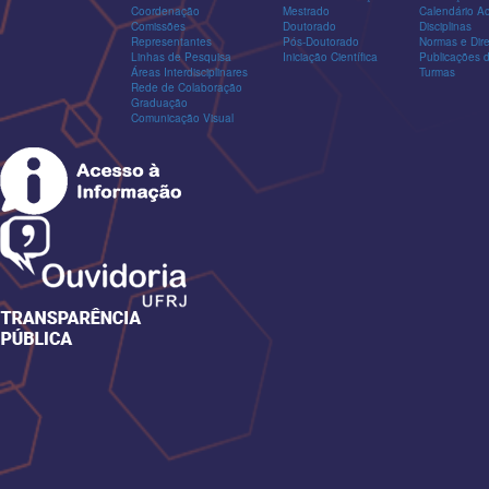
Coordenação
Mestrado
Calendário A
Comissões
Doutorado
Disciplinas
Representantes
Pós-Doutorado
Normas e Dire
Linhas de Pesquisa
Iniciação Científica
Publicações
Áreas Interdisciplinares
Turmas
Rede de Colaboração
Graduação
Comunicação Visual