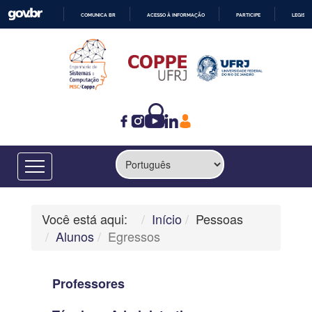
COMUNICA BR
ACESSO À INFORMAÇÃO
PARTICIPE
LEGISL
IR
PARA
O
CONTEÚDO
Você está aqui:
Início
Pessoas
Alunos
Egressos
Professores