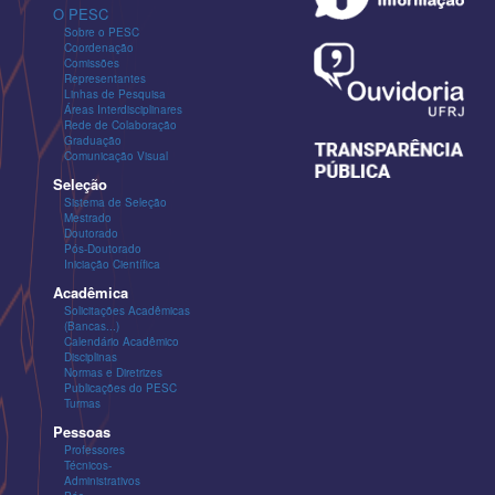
O PESC
Sobre o PESC
Coordenação
Comissões
Representantes
Linhas de Pesquisa
Áreas Interdisciplinares
Rede de Colaboração
Graduação
Comunicação Visual
Seleção
Sistema de Seleção
Mestrado
Doutorado
Pós-Doutorado
Iniciação Científica
Acadêmica
Solicitações Acadêmicas
(Bancas...)
Calendário Acadêmico
Disciplinas
Normas e Diretrizes
Publicações do PESC
Turmas
Pessoas
Professores
Técnicos-
Administrativos