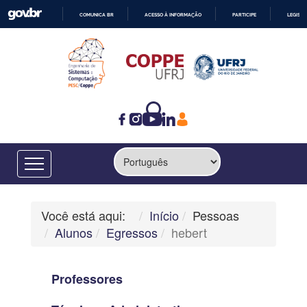
COMUNICA BR
ACESSO À INFORMAÇÃO
PARTICIPE
LEGISL
IR
PARA
O
CONTEÚDO
Você está aqui:
Início
Pessoas
Alunos
Egressos
hebert
Professores