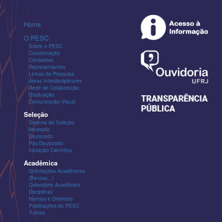
Home
O PESC
Sobre o PESC
Coordenação
Comissões
Representantes
Linhas de Pesquisa
Áreas Interdisciplinares
Rede de Colaboração
Graduação
Comunicação Visual
Seleção
Sistema de Seleção
Mestrado
Doutorado
Pós-Doutorado
Iniciação Científica
Acadêmica
Solicitações Acadêmicas
(Bancas...)
Calendário Acadêmico
Disciplinas
Normas e Diretrizes
Publicações do PESC
Turmas