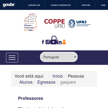
COMUNICA BR
ACESSO À INFORMAÇÃO
PARTICIPE
LEGISL
IR
PARA
O
CONTEÚDO
Você está aqui:
Início
Pessoas
Alunos
Egressos
gaspare
Professores