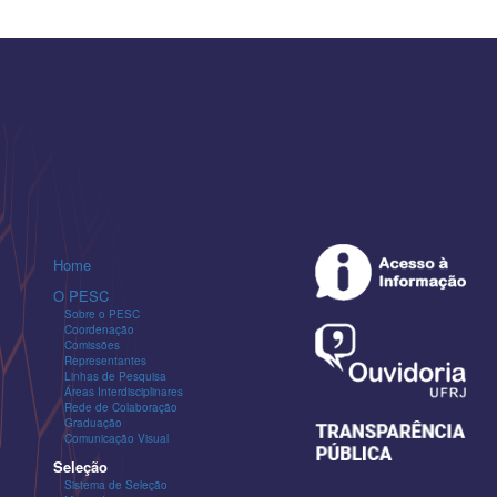
Home
O PESC
Sobre o PESC
Coordenação
Comissões
Representantes
Linhas de Pesquisa
Áreas Interdisciplinares
Rede de Colaboração
Graduação
Comunicação Visual
Seleção
Sistema de Seleção