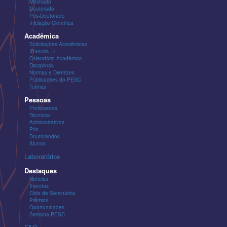
Mestrado
Doutorado
Pós-Doutorado
Iniciação Científica
Acadêmica
Solicitações Acadêmicas
(Bancas...)
Calendário Acadêmico
Disciplinas
Normas e Diretrizes
Publicações do PESC
Turmas
Pessoas
Professores
Técnicos-
Administrativos
Pós-
Doutorandos
Alunos
Laboratórios
Destaques
Notícias
Eventos
Ciclo de Seminários
Prêmios
Oportunidades
Semana PESC