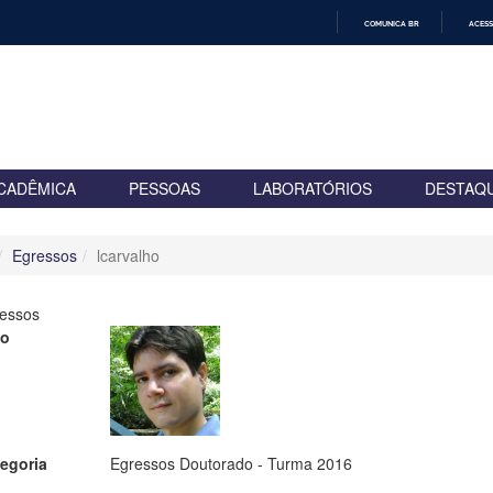
COMUNICA BR
ACESS
IR
PARA
O
CONTEÚDO
CADÊMICA
PESSOAS
LABORATÓRIOS
DESTAQ
Egressos
lcarvalho
essos
to
egoria
Egressos Doutorado - Turma 2016