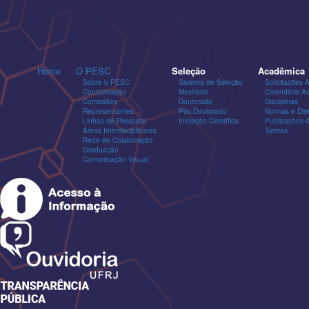
Home
O PESC
Seleção
Acadêmica
Sobre o PESC
Sistema de Seleção
Solicitações 
Coordenação
Mestrado
Calendário A
Comissões
Doutorado
Disciplinas
Representantes
Pós-Doutorado
Normas e Dire
Linhas de Pesquisa
Iniciação Científica
Publicações
Áreas Interdisciplinares
Turmas
Rede de Colaboração
Graduação
Comunicação Visual