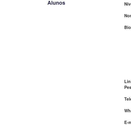
Alunos
Nív
No
Bio
Lin
Pe
Tel
Wh
E-m