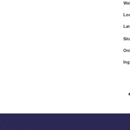
We
Loc
Lat
Sit
Orc
Ing