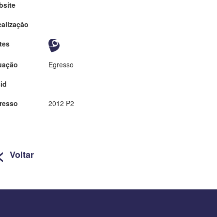
bsite
alização
tes
uação
Egresso
id
resso
2012 P2
<
Voltar