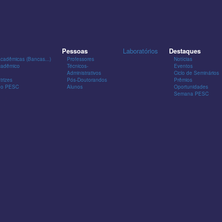
Pessoas
Laboratórios
Destaques
Acadêmicas (Bancas...)
Professores
Notícias
cadêmico
Técnicos-
Eventos
Administrativos
Ciclo de Seminários
trizes
Pós-Doutorandos
Prêmios
 do PESC
Alunos
Oportunidades
Semana PESC