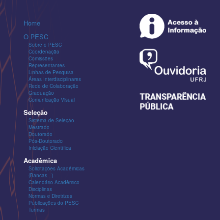
Home
O PESC
Sobre o PESC
Coordenação
Comissões
Representantes
Linhas de Pesquisa
Áreas Interdisciplinares
Rede de Colaboração
Graduação
Comunicação Visual
Seleção
Sistema de Seleção
Mestrado
Doutorado
Pós-Doutorado
Iniciação Científica
Acadêmica
Solicitações Acadêmicas
(Bancas...)
Calendário Acadêmico
Disciplinas
Normas e Diretrizes
Publicações do PESC
Turmas