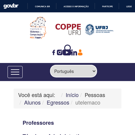
COMUNICA BR
ACESSO À INFORMAÇÃO
PARTICIPE
LEGISL
IR
PARA
O
CONTEÚDO
Você está aqui:
Início
Pessoas
Alunos
Egressos
utelemaco
Professores