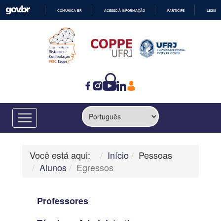
COMUNICA BR
ACESSO À INFORMAÇÃO
PARTICIPE
LEGISL
IR
PARA
O
CONTEÚDO
Você está aqui:
Início
Pessoas
Alunos
Egressos
Professores