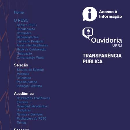
Home
O PESC
Sobre o PESC
Coordenação
Comissões
Representantes
Linhas de Pesquisa
Áreas Interdisciplinares
Rede de Colaboração
Graduação
Comunicação Visual
Seleção
Sistema de Seleção
Mestrado
Doutorado
Pós-Doutorado
Iniciação Científica
Acadêmica
Solicitações Acadêmicas
(Bancas...)
Calendário Acadêmico
Disciplinas
Normas e Diretrizes
Publicações do PESC
Turmas
Pessoas