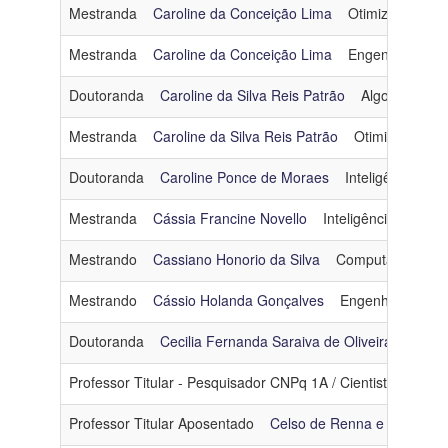
Mestranda
Caroline da Conceição Lima
Otimização
ca
Mestranda
Caroline da Conceição Lima
Engenharia de
Doutoranda
Caroline da Silva Reis Patrão
Algoritmos e
Mestranda
Caroline da Silva Reis Patrão
Otimização
c
Doutoranda
Caroline Ponce de Moraes
Inteligência Artif
Mestranda
Cássia Francine Novello
Inteligência Artificial
Mestrando
Cassiano Honorio da Silva
Computação Gráf
Mestrando
Cássio Holanda Gonçalves
Engenharia de 
Doutoranda
Cecilia Fernanda Saraiva de Oliveira
Intelig
Professor Titular - Pesquisador CNPq 1A / Cientista de N
Professor Titular Aposentado
Celso de Renna e Souza