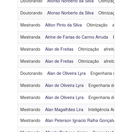
Doutorando
Afonso Norberto da Silva
Otimização
afon
Doutorando
Afonso Norberto da Silva
Otimização
afon
Mestrando
Ailton Pinto da Silva
Otimização
ailtonpint
Mestranda
Airine de Farias do Carmo Arruda
Engenhar
Mestrando
Alan de Freitas
Otimização
afreitas@cos.uf
Mestrando
Alan de Freitas
Otimização
afreitas@cos.uf
Doutorando
Alan de Oliveira Lyra
Engenharia de Dados
Mestrando
Alan de Oliveira Lyra
Engenharia de Dados 
Mestrando
Alan de Oliveira Lyra
Engenharia de Dados 
Mestrando
Alan Magalhães Lira
Inteligência Artificial
a
Mestrando
Alan Peterson Ignacio Ralha Gonçalves
Oti