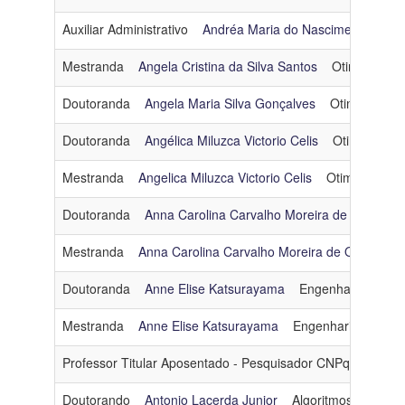
Auxiliar Administrativo
Andréa Maria do Nascimento Silva
Mestranda
Angela Cristina da Silva Santos
Otimização
Doutoranda
Angela Maria Silva Gonçalves
Otimização
Doutoranda
Angélica Miluzca Victorio Celis
Otimização
Mestranda
Angelica Miluzca Victorio Celis
Otimização
Doutoranda
Anna Carolina Carvalho Moreira de Oliveira
Mestranda
Anna Carolina Carvalho Moreira de Oliveira
Doutoranda
Anne Elise Katsurayama
Engenharia de So
Mestranda
Anne Elise Katsurayama
Engenharia de Sof
Professor Titular Aposentado - Pesquisador CNPq 1D
Ant
Doutorando
Antonio Lacerda Junior
Algoritmos e Combi