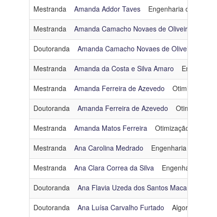
Mestranda
Amanda Addor Taves
Engenharia de Dados
Mestranda
Amanda Camacho Novaes de Oliveira
Inteli
Doutoranda
Amanda Camacho Novaes de Oliveira
Red
Mestranda
Amanda da Costa e Silva Amaro
Engenharia
Mestranda
Amanda Ferreira de Azevedo
Otimização
Doutoranda
Amanda Ferreira de Azevedo
Otimização
Mestranda
Amanda Matos Ferreira
Otimização
amand
Mestranda
Ana Carolina Medrado
Engenharia de Dado
Mestranda
Ana Clara Correa da Silva
Engenharia de D
Doutoranda
Ana Flavia Uzeda dos Santos Macambira
O
Doutoranda
Ana Luísa Carvalho Furtado
Algoritmos e 