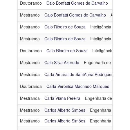
Doutorando
Caio Bonfatti Gomes de Carvalho
Arquitetu
Mestrando
Caio Bonfatti Gomes de Carvalho
Arquitetur
Mestrando
Caio Ribeiro de Souza
Inteligência Artificial
Mestrando
Caio Ribeiro de Souza
Inteligência Artificial
Doutorando
Caio Ribeiro de Souza
Inteligência Artificial
Mestrando
Caio Silva Azeredo
Engenharia de Dados e
Mestranda
Carla Amaral de SantAnna Rodrigues
Engen
Doutoranda
Carla Verônica Machado Marques
Inteligênc
Mestranda
Carla Viana Pereira
Engenharia de Dados e
Mestrando
Carlos Alberto Simões
Engenharia de Softw
Mestrando
Carlos Alberto Simões
Engenharia de Softw