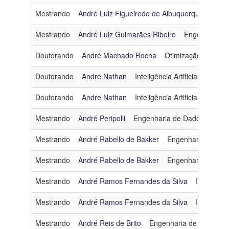
Mestrando
André Luiz Figueiredo de Albuquerque
Enge
Mestrando
André Luiz Guimarães Ribeiro
Engenharia d
Doutorando
André Machado Rocha
Otimização
andre
Doutorando
Andre Nathan
Inteligência Artificial
andren
Doutorando
Andre Nathan
Inteligência Artificial
andren
Mestrando
André Peripolli
Engenharia de Dados e Con
Mestrando
André Rabello de Bakker
Engenharia de Da
Mestrando
André Rabello de Bakker
Engenharia de Da
Mestrando
André Ramos Fernandes da Silva
Inteligênci
Mestrando
André Ramos Fernandes da Silva
Inteligênci
Mestrando
André Reis de Brito
Engenharia de Software