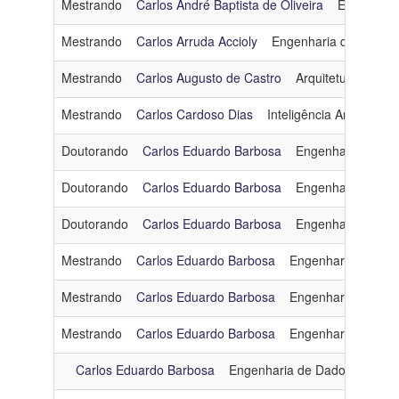
Mestrando
Carlos André Baptista de Oliveira
Engenhari
Mestrando
Carlos Arruda Accioly
Engenharia de Dados
Mestrando
Carlos Augusto de Castro
Arquitetura e Sis
Mestrando
Carlos Cardoso Dias
Inteligência Artificial
c
Doutorando
Carlos Eduardo Barbosa
Engenharia de Da
Doutorando
Carlos Eduardo Barbosa
Engenharia de Da
Doutorando
Carlos Eduardo Barbosa
Engenharia de Da
Mestrando
Carlos Eduardo Barbosa
Engenharia de Dad
Mestrando
Carlos Eduardo Barbosa
Engenharia de Dad
Mestrando
Carlos Eduardo Barbosa
Engenharia de Dad
Carlos Eduardo Barbosa
Engenharia de Dados e Conh