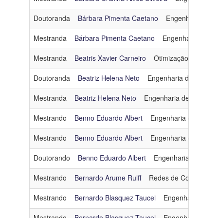
Doutoranda
Bárbara Pimenta Caetano
Engenharia de 
Mestranda
Bárbara Pimenta Caetano
Engenharia de D
Mestranda
Beatris Xavier Carneiro
Otimização
beatris
Doutoranda
Beatriz Helena Neto
Engenharia de Dados 
Mestranda
Beatriz Helena Neto
Engenharia de Dados e
Mestrando
Benno Eduardo Albert
Engenharia de Softw
Mestrando
Benno Eduardo Albert
Engenharia de Softw
Doutorando
Benno Eduardo Albert
Engenharia de Soft
Mestrando
Bernardo Arume Rulff
Redes de Computado
Mestrando
Bernardo Blasquez Taucei
Engenharia de D
Mestrando
Bernardo Blasquez Taucei
Engenharia de D