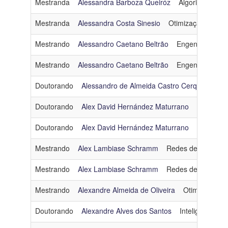
Mestranda
Alessandra Barboza Queiróz
Algoritmos e C
Mestranda
Alessandra Costa Sinesio
Otimização
ales
Mestrando
Alessandro Caetano Beltrão
Engenharia de 
Mestrando
Alessandro Caetano Beltrão
Engenharia de 
Doutorando
Alessandro de Almeida Castro Cerqueira
E
Doutorando
Alex David Hernández Maturrano
Computaç
Doutorando
Alex David Hernández Maturrano
Computaç
Mestrando
Alex Lambiase Schramm
Redes de Comput
Mestrando
Alex Lambiase Schramm
Redes de Comput
Mestrando
Alexandre Almeida de Oliveira
Otimização
Doutorando
Alexandre Alves dos Santos
Inteligência Arti