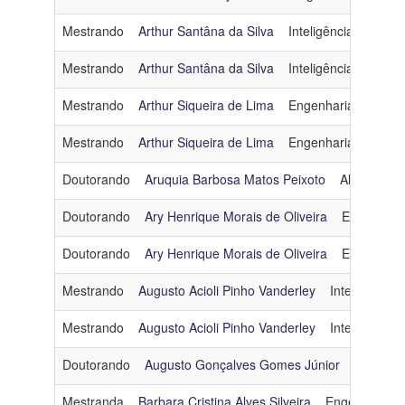
Mestrando
Arthur Santâna da Silva
Inteligência Artificial
Mestrando
Arthur Santâna da Silva
Inteligência Artificial
Mestrando
Arthur Siqueira de Lima
Engenharia de Dad
Mestrando
Arthur Siqueira de Lima
Engenharia de Dad
Doutorando
Aruquia Barbosa Matos Peixoto
Algoritmos
Doutorando
Ary Henrique Morais de Oliveira
Engenhari
Doutorando
Ary Henrique Morais de Oliveira
Engenhari
Mestrando
Augusto Acioli Pinho Vanderley
Inteligência Ar
Mestrando
Augusto Acioli Pinho Vanderley
Inteligência Ar
Doutorando
Augusto Gonçalves Gomes Júnior
Engenhar
Mestranda
Barbara Cristina Alves Silveira
Engenharia d