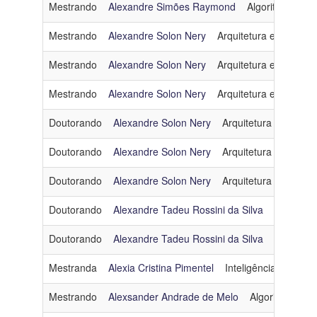
Mestrando
Alexandre Simões Raymond
Algoritmos e C
Mestrando
Alexandre Solon Nery
Arquitetura e Sistema
Mestrando
Alexandre Solon Nery
Arquitetura e Sistema
Mestrando
Alexandre Solon Nery
Arquitetura e Sistema
Doutorando
Alexandre Solon Nery
Arquitetura e Sistem
Doutorando
Alexandre Solon Nery
Arquitetura e Sistem
Doutorando
Alexandre Solon Nery
Arquitetura e Sistem
Doutorando
Alexandre Tadeu Rossini da Silva
Inteligênci
Doutorando
Alexandre Tadeu Rossini da Silva
Inteligênci
Mestranda
Alexia Cristina Pimentel
Inteligência Artificial
Mestrando
Alexsander Andrade de Melo
Algoritmos e C