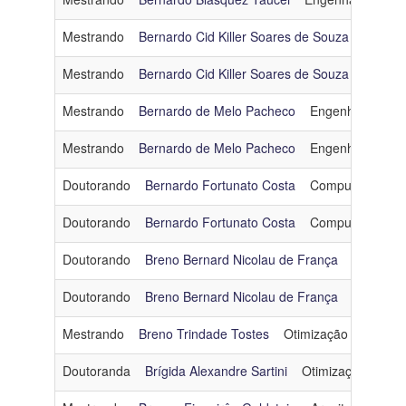
Mestrando
Bernardo Cid Killer Soares de Souza
Inteligê
Mestrando
Bernardo Cid Killer Soares de Souza
Inteligê
Mestrando
Bernardo de Melo Pacheco
Engenharia de 
Mestrando
Bernardo de Melo Pacheco
Engenharia de 
Doutorando
Bernardo Fortunato Costa
Computação Grá
Doutorando
Bernardo Fortunato Costa
Computação Grá
Doutorando
Breno Bernard Nicolau de França
Engenhar
Doutorando
Breno Bernard Nicolau de França
Engenhar
Mestrando
Breno Trindade Tostes
Otimização
bttoste
Doutoranda
Brígida Alexandre Sartini
Otimização
brig