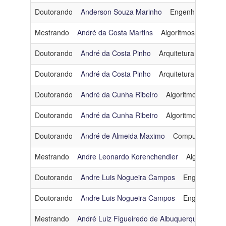
Doutorando
Anderson Souza Marinho
Engenharia de D
Mestrando
André da Costa Martins
Algoritmos e Combin
Doutorando
André da Costa Pinho
Arquitetura e Sistem
Doutorando
André da Costa Pinho
Arquitetura e Sistem
Doutorando
André da Cunha Ribeiro
Algoritmos e Comb
Doutorando
André da Cunha Ribeiro
Algoritmos e Comb
Doutorando
André de Almeida Maximo
Computação Grá
Mestrando
Andre Leonardo Korenchendler
Algoritmos 
Doutorando
Andre Luis Nogueira Campos
Engenharia d
Doutorando
Andre Luis Nogueira Campos
Engenharia d
Mestrando
André Luiz Figueiredo de Albuquerque
Enge