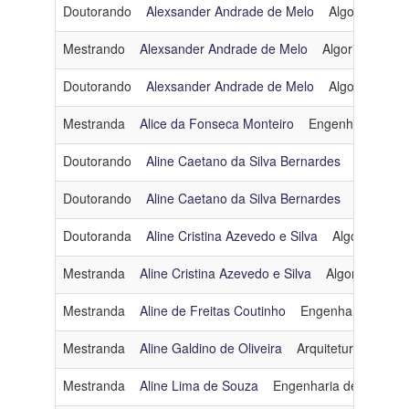
Doutorando
Alexsander Andrade de Melo
Algoritmos e 
Mestrando
Alexsander Andrade de Melo
Algoritmos e C
Doutorando
Alexsander Andrade de Melo
Algoritmos e 
Mestranda
Alice da Fonseca Monteiro
Engenharia de D
Doutorando
Aline Caetano da Silva Bernardes
Otimizaç
Doutorando
Aline Caetano da Silva Bernardes
Otimizaç
Doutoranda
Aline Cristina Azevedo e Silva
Algoritmos e
Mestranda
Aline Cristina Azevedo e Silva
Algoritmos e 
Mestranda
Aline de Freitas Coutinho
Engenharia de Da
Mestranda
Aline Galdino de Oliveira
Arquitetura e Sist
Mestranda
Aline Lima de Souza
Engenharia de Dados 