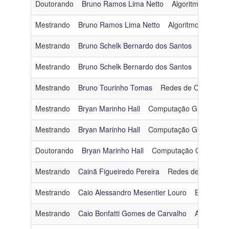
Doutorando
Bruno Ramos Lima Netto
Algoritmos e Com
Mestrando
Bruno Ramos Lima Netto
Algoritmos e Comb
Mestrando
Bruno Schelk Bernardo dos Santos
Otimizaç
Mestrando
Bruno Schelk Bernardo dos Santos
Otimizaç
Mestrando
Bruno Tourinho Tomas
Redes de Computad
Mestrando
Bryan Marinho Hall
Computação Gráfica
b
Mestrando
Bryan Marinho Hall
Computação Gráfica
b
Doutorando
Bryan Marinho Hall
Computação Gráfica
Mestrando
Cainã Figueiredo Pereira
Redes de Comput
Mestrando
Caio Alessandro Mesentier Louro
Engenhari
Mestrando
Caio Bonfatti Gomes de Carvalho
Arquitetur