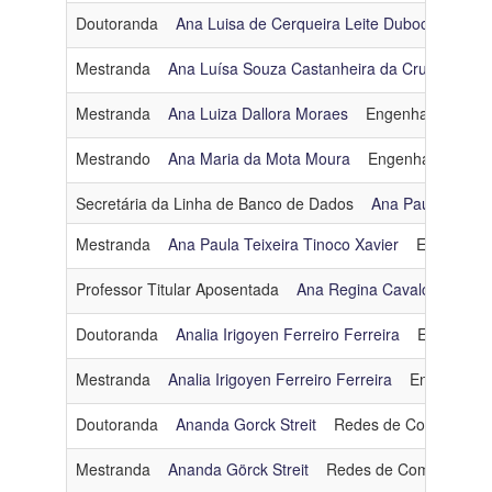
Doutoranda
Ana Luisa de Cerqueira Leite Duboc
Intelig
Mestranda
Ana Luísa Souza Castanheira da Cruz
Engen
Mestranda
Ana Luiza Dallora Moraes
Engenharia de So
Mestrando
Ana Maria da Mota Moura
Engenharia de So
Secretária da Linha de Banco de Dados
Ana Paula Rabell
Mestranda
Ana Paula Teixeira Tinoco Xavier
Engenhari
Professor Titular Aposentada
Ana Regina Cavalcanti da 
Doutoranda
Analia Irigoyen Ferreiro Ferreira
Engenhari
Mestranda
Analia Irigoyen Ferreiro Ferreira
Engenharia
Doutoranda
Ananda Gorck Streit
Redes de Computador
Mestranda
Ananda Görck Streit
Redes de Computador