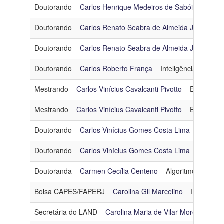
Doutorando
Carlos Henrique Medeiros de Sabóia
Otimi
Doutorando
Carlos Renato Seabra de Almeida Junior
O
Doutorando
Carlos Renato Seabra de Almeida Junior
O
Doutorando
Carlos Roberto França
Inteligência Artificial
Mestrando
Carlos Vinícius Cavalcanti Pivotto
Engenhari
Mestrando
Carlos Vinícius Cavalcanti Pivotto
Engenhari
Doutorando
Carlos Vinícius Gomes Costa Lima
Algorit
Doutorando
Carlos Vinícius Gomes Costa Lima
Algorit
Doutoranda
Carmen Cecília Centeno
Algoritmos e Comb
Bolsa CAPES/FAPERJ
Carolina Gil Marcelino
Inteligência
Secretária do LAND
Carolina Maria de Vilar Moreira Vieir