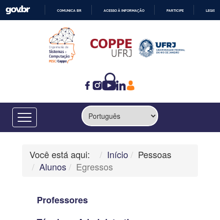
COMUNICA BR
ACESSO À INFORMAÇÃO
PARTICIPE
LEGISL
IR
PARA
O
CONTEÚDO
Você está aqui:
Início
Pessoas
Alunos
Egressos
Professores