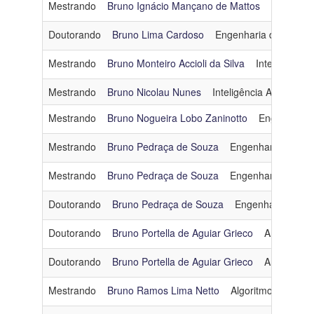
Mestrando
Bruno Ignácio Mançano de Mattos
Inteligênci
Doutorando
Bruno Lima Cardoso
Engenharia de Softwa
Mestrando
Bruno Monteiro Accioli da Silva
Inteligência Ar
Mestrando
Bruno Nicolau Nunes
Inteligência Artificial
Mestrando
Bruno Nogueira Lobo Zaninotto
Engenharia
Mestrando
Bruno Pedraça de Souza
Engenharia de Sof
Mestrando
Bruno Pedraça de Souza
Engenharia de Sof
Doutorando
Bruno Pedraça de Souza
Engenharia de So
Doutorando
Bruno Portella de Aguiar Grieco
Arquitetur
Doutorando
Bruno Portella de Aguiar Grieco
Arquitetur
Mestrando
Bruno Ramos Lima Netto
Algoritmos e Comb