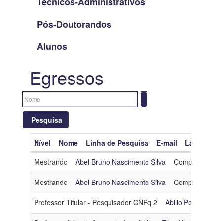
Técnicos-Administrativos
Pós-Doutorandos
Alunos
Egressos
Pesquisa
Nível
Nome
Linha de Pesquisa
E-mail
Lattes
O
Limpar filtros
Mestrando
Abel Bruno Nascimento Silva
Computação Gr
Nível
Mestrando
Abel Bruno Nascimento Silva
Computação Gr
Nome
Professor Titular - Pesquisador CNPq 2
Abilio Pereira de