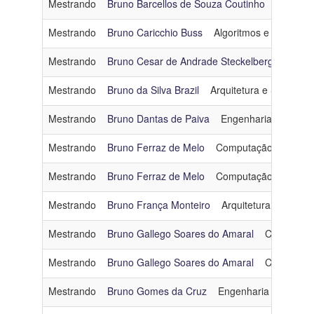
Mestrando
Bruno Barcellos de Souza Coutinho
Computa
Mestrando
Bruno Caricchio Buss
Algoritmos e Combinat
Mestrando
Bruno Cesar de Andrade Steckelberg
Arquit
Mestrando
Bruno da Silva Brazil
Arquitetura e Sistemas
Mestrando
Bruno Dantas de Paiva
Engenharia de Softw
Mestrando
Bruno Ferraz de Melo
Computação Gráfica
Mestrando
Bruno Ferraz de Melo
Computação Gráfica
Mestrando
Bruno França Monteiro
Arquitetura e Siste
Mestrando
Bruno Gallego Soares do Amaral
Computaçã
Mestrando
Bruno Gallego Soares do Amaral
Computaçã
Mestrando
Bruno Gomes da Cruz
Engenharia de Dado