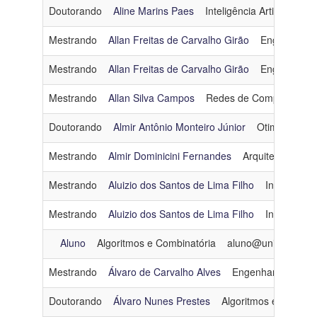
Doutorando
Aline Marins Paes
Inteligência Artificial
am
Mestrando
Allan Freitas de Carvalho Girão
Engenharia 
Mestrando
Allan Freitas de Carvalho Girão
Engenharia 
Mestrando
Allan Silva Campos
Redes de Computadore
Doutorando
Almir Antônio Monteiro Júnior
Otimização
Mestrando
Almir Dominicini Fernandes
Arquitetura e S
Mestrando
Aluizio dos Santos de Lima Filho
Inteligência 
Mestrando
Aluizio dos Santos de Lima Filho
Inteligência 
Aluno
Algoritmos e Combinatória
aluno@unicast.digit
Mestrando
Álvaro de Carvalho Alves
Engenharia de Da
Doutorando
Álvaro Nunes Prestes
Algoritmos e Combina