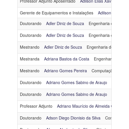
Professor Adjunto Aposentado
Adilson Elias Xavier
Otim
Linha
Gerente de Equipamentos e Instalações
Adilson Jorge B
de
Pesquisa
Doutorando
Adler Diniz de Souza
Engenharia de Softwa
Doutorando
Adler Diniz de Souza
Engenharia de Softwa
Ingresso
Mestrando
Adler Diniz de Souza
Engenharia de Softwar
Mestranda
Adriana Bastos da Costa
Engenharia de Sof
Mestrando
Adriano Gomes Pereira
Computação Gráfic
Doutorando
Adriano Gomes Sabino de Araujo
Engenhar
Doutorando
Adriano Gomes Sabino de Araujo
Engenhar
Professor Adjunto
Adriano Maurício de Almeida Côrtes
Doutorando
Adson Diego Dionisio da Silva
Computação 