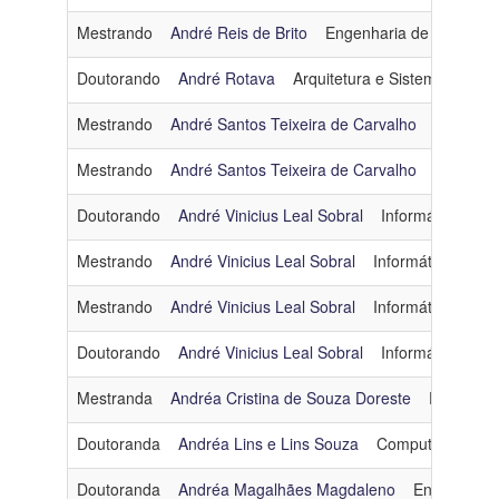
Mestrando
André Reis de Brito
Engenharia de Software
Doutorando
André Rotava
Arquitetura e Sistemas Oper
Mestrando
André Santos Teixeira de Carvalho
Inteligênc
Mestrando
André Santos Teixeira de Carvalho
Inteligênc
Doutorando
André Vinicius Leal Sobral
Informática e S
Mestrando
André Vinicius Leal Sobral
Informática e So
Mestrando
André Vinicius Leal Sobral
Informática e So
Doutorando
André Vinicius Leal Sobral
Informática e S
Mestranda
Andréa Cristina de Souza Doreste
Engenhari
Doutoranda
Andréa Lins e Lins Souza
Computação Gráf
Doutoranda
Andréa Magalhães Magdaleno
Engenharia 