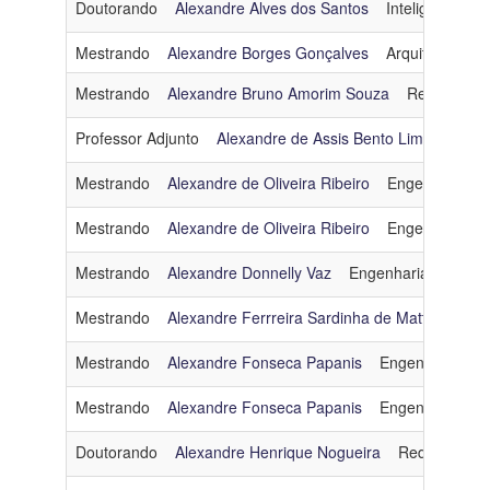
Doutorando
Alexandre Alves dos Santos
Inteligência Arti
Mestrando
Alexandre Borges Gonçalves
Arquitetura e 
Mestrando
Alexandre Bruno Amorim Souza
Redes de C
Professor Adjunto
Alexandre de Assis Bento Lima
Engen
Mestrando
Alexandre de Oliveira Ribeiro
Engenharia d
Mestrando
Alexandre de Oliveira Ribeiro
Engenharia d
Mestrando
Alexandre Donnelly Vaz
Engenharia de Dad
Mestrando
Alexandre Ferrreira Sardinha de Mattos
Arqu
Mestrando
Alexandre Fonseca Papanis
Engenharia de
Mestrando
Alexandre Fonseca Papanis
Engenharia de
Doutorando
Alexandre Henrique Nogueira
Redes de Co