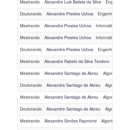
Mestrando
Alexandre Luis Batista da Silva
Engenharia 
Doutorando
Alexandre Prestes Uchoa
Engenharia de D
Mestrando
Alexandre Prestes Uchoa
Informática e Soc
Mestrando
Alexandre Prestes Uchoa
Informática e Soc
Doutorando
Alexandre Prestes Uchoa
Engenharia de D
Mestrando
Alexandre Rabelo da Silva Teodoro
Engenha
Mestrando
Alexandre Santiago de Abreu
Algoritmos e 
Doutorando
Alexandre Santiago de Abreu
Algoritmos e
Mestrando
Alexandre Santiago de Abreu
Algoritmos e 
Doutorando
Alexandre Santiago de Abreu
Algoritmos e
Mestrando
Alexandre Simões Raymond
Algoritmos e C