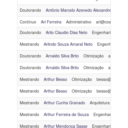
Doutorando
Antônio Marcelo Azevedo Alexandre
Arquit
Contínuo
Ari Ferreira
Administrativo
ari@cos.ufrj.br
Doutorando
Arilo Claudio Dias Neto
Engenharia de Soft
Mestrando
Arlindo Souza Amaral Neto
Engenharia de 
Doutorando
Arnaldo Silva Brito
Otimização
arnaldo@co
Doutorando
Arnaldo Silva Brito
Otimização
arnaldo@co
Mestrando
Arthur Besso
Otimização
besso@cos.ufrj.b
Mestrando
Arthur Besso
Otimização
besso@cos.ufrj.b
Mestrando
Arthur Cunha Granado
Arquitetura e Sistem
Mestrando
Arthur Ferreira de Souza
Engenharia de Da
Mestrando
Arthur Mendonça Sasse
Engenharia de Soft