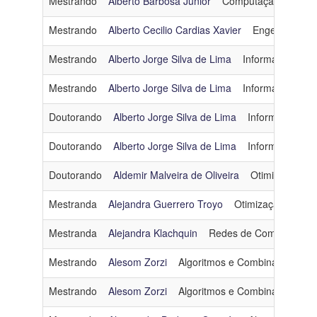
Mestrando
Alberto Barbosa Júnior
Computação Gráfica
Mestrando
Alberto Cecilio Cardias Xavier
Engenharia d
Mestrando
Alberto Jorge Silva de Lima
Informática e S
Mestrando
Alberto Jorge Silva de Lima
Informática e S
Doutorando
Alberto Jorge Silva de Lima
Informática e 
Doutorando
Alberto Jorge Silva de Lima
Informática e 
Doutorando
Aldemir Malveira de Oliveira
Otimização
a
Mestranda
Alejandra Guerrero Troyo
Otimização
alit
Mestranda
Alejandra Klachquin
Redes de Computadore
Mestrando
Alesom Zorzi
Algoritmos e Combinatória
a
Mestrando
Alesom Zorzi
Algoritmos e Combinatória
a