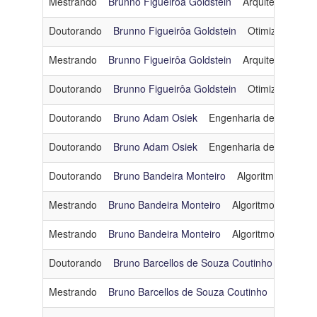
Mestrando
Brunno Figueirôa Goldstein
Arquitetura e S
Doutorando
Brunno Figueirôa Goldstein
Otimização
Mestrando
Brunno Figueirôa Goldstein
Arquitetura e S
Doutorando
Brunno Figueirôa Goldstein
Otimização
Doutorando
Bruno Adam Osiek
Engenharia de Dados e
Doutorando
Bruno Adam Osiek
Engenharia de Dados e
Doutorando
Bruno Bandeira Monteiro
Algoritmos e Com
Mestrando
Bruno Bandeira Monteiro
Algoritmos e Comb
Mestrando
Bruno Bandeira Monteiro
Algoritmos e Comb
Doutorando
Bruno Barcellos de Souza Coutinho
Comput
Mestrando
Bruno Barcellos de Souza Coutinho
Computa