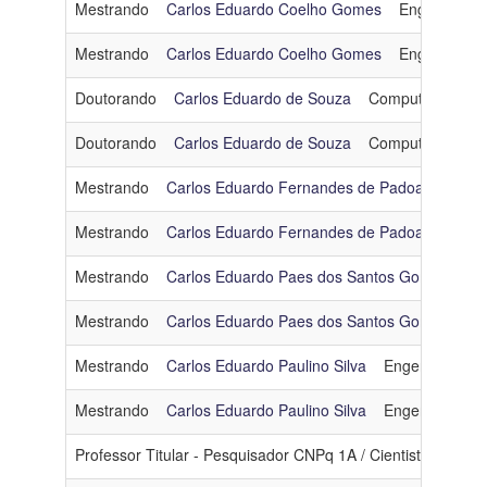
Mestrando
Carlos Eduardo Coelho Gomes
Engenharia 
Mestrando
Carlos Eduardo Coelho Gomes
Engenharia 
Doutorando
Carlos Eduardo de Souza
Computação Grá
Doutorando
Carlos Eduardo de Souza
Computação Grá
Mestrando
Carlos Eduardo Fernandes de Padoa
Engen
Mestrando
Carlos Eduardo Fernandes de Padoa
Engen
Mestrando
Carlos Eduardo Paes dos Santos Gomes
Ot
Mestrando
Carlos Eduardo Paes dos Santos Gomes
Ot
Mestrando
Carlos Eduardo Paulino Silva
Engenharia de
Mestrando
Carlos Eduardo Paulino Silva
Engenharia de
Professor Titular - Pesquisador CNPq 1A / Cientista do No