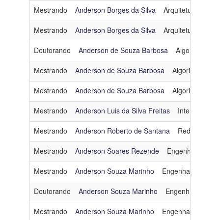
Mestrando
Anderson Borges da Silva
Arquitetura e Sis
Mestrando
Anderson Borges da Silva
Arquitetura e Sis
Doutorando
Anderson de Souza Barbosa
Algoritmos e 
Mestrando
Anderson de Souza Barbosa
Algoritmos e C
Mestrando
Anderson de Souza Barbosa
Algoritmos e C
Mestrando
Anderson Luis da Silva Freitas
Inteligência Ar
Mestrando
Anderson Roberto de Santana
Redes de Co
Mestrando
Anderson Soares Rezende
Engenharia de 
Mestrando
Anderson Souza Marinho
Engenharia de So
Doutorando
Anderson Souza Marinho
Engenharia de D
Mestrando
Anderson Souza Marinho
Engenharia de So