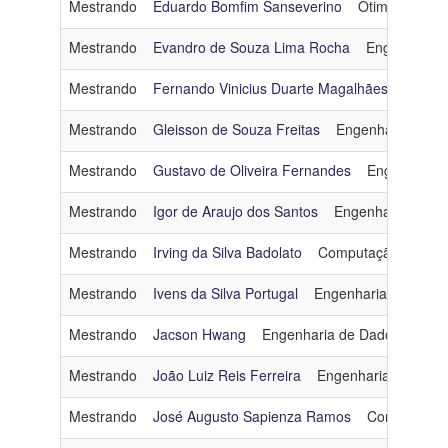
Mestrando
Eduardo Bomfim Sanseverino
Otimização
Mestrando
Evandro de Souza Lima Rocha
Engenharia 
Mestrando
Fernando Vinicius Duarte Magalhães
Engenh
Mestrando
Gleisson de Souza Freitas
Engenharia de So
Mestrando
Gustavo de Oliveira Fernandes
Engenharia 
Mestrando
Igor de Araujo dos Santos
Engenharia de D
Mestrando
Irving da Silva Badolato
Computação Gráfic
Mestrando
Ivens da Silva Portugal
Engenharia de Softw
Mestrando
Jacson Hwang
Engenharia de Dados e Con
Mestrando
João Luiz Reis Ferreira
Engenharia de Dado
Mestrando
José Augusto Sapienza Ramos
Computação 