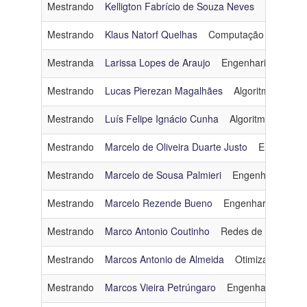
Mestrando
Kelligton Fabrício de Souza Neves
Otimizaç
Mestrando
Klaus Natorf Quelhas
Computação Gráfica
Mestranda
Larissa Lopes de Araujo
Engenharia de Sof
Mestrando
Lucas Pierezan Magalhães
Algoritmos e Co
Mestrando
Luís Felipe Ignácio Cunha
Algoritmos e Com
Mestrando
Marcelo de Oliveira Duarte Justo
Engenhari
Mestrando
Marcelo de Sousa Palmieri
Engenharia de S
Mestrando
Marcelo Rezende Bueno
Engenharia de Da
Mestrando
Marco Antonio Coutinho
Redes de Computa
Mestrando
Marcos Antonio de Almeida
Otimização
ma
Mestrando
Marcos Vieira Petrúngaro
Engenharia de Da