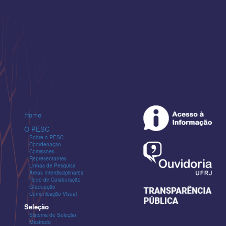
Home
O PESC
Sobre o PESC
Coordenação
Comissões
Representantes
Linhas de Pesquisa
Áreas Interdisciplinares
Rede de Colaboração
Graduação
Comunicação Visual
Seleção
Sistema de Seleção
Mestrado