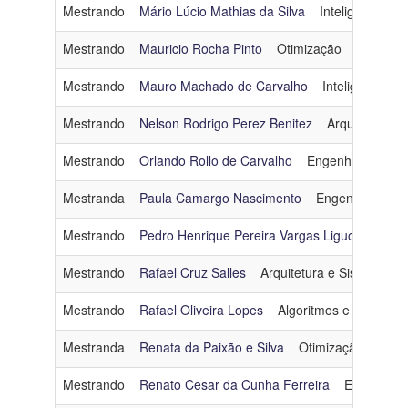
Mestrando
Mário Lúcio Mathias da Silva
Inteligência Arti
Mestrando
Mauricio Rocha Pinto
Otimização
maurroch
Mestrando
Mauro Machado de Carvalho
Inteligência Arti
Mestrando
Nelson Rodrigo Perez Benitez
Arquitetura e
Mestrando
Orlando Rollo de Carvalho
Engenharia de D
Mestranda
Paula Camargo Nascimento
Engenharia de
Mestrando
Pedro Henrique Pereira Vargas Liguori
Otim
Mestrando
Rafael Cruz Salles
Arquitetura e Sistemas O
Mestrando
Rafael Oliveira Lopes
Algoritmos e Combinat
Mestranda
Renata da Paixão e Silva
Otimização
rena
Mestrando
Renato Cesar da Cunha Ferreira
Engenhari