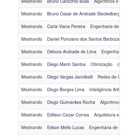
Mestrando
Bruno Caricchio Buss
Algoritmos e Combinat
Linha
Mestrando
Bruno Cesar de Andrade Steckelberg
Arquit
de
Pesquisa
Mestranda
Carla Viana Pereira
Engenharia de Dados e
Mestrando
Daniel Ponciano dos Santos Barboza
Comput
Ingresso
Mestranda
Débora Andrade de Lima
Engenharia de Da
Categoria
Mestrando
Diego Marin Santos
Otimização
diegomrsa
Mestrado - Turma 2011
Mestrando
Diego Vargas Jannibelli
Redes de Computad
Mestrando
Diogo Borges Lima
Inteligência Artificial
di
Mestrando
Diogo Guimarães Rocha
Algoritmos e Combi
Mestrando
Edilson Cezar Correa
Arquitetura e Sistema
Mestrando
Edson Mello Lucas
Engenharia de Software