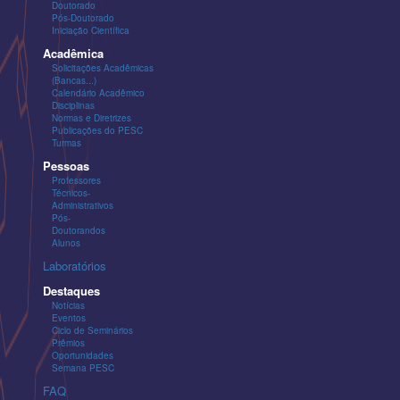
Doutorado
Pós-Doutorado
Iniciação Científica
Acadêmica
Solicitações Acadêmicas
(Bancas...)
Calendário Acadêmico
Disciplinas
Normas e Diretrizes
Publicações do PESC
Turmas
Pessoas
Professores
Técnicos-
Administrativos
Pós-
Doutorandos
Alunos
Laboratórios
Destaques
Notícias
Eventos
Ciclo de Seminários
Prêmios
Oportunidades
Semana PESC
FAQ