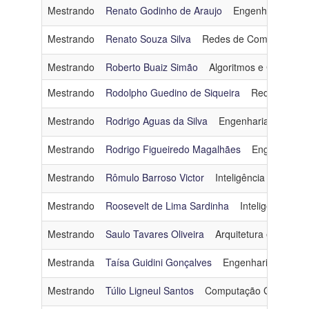
Mestrando
Renato Godinho de Araujo
Engenharia de S
Mestrando
Renato Souza Silva
Redes de Computadore
Mestrando
Roberto Buaiz Simão
Algoritmos e Combinat
Mestrando
Rodolpho Guedino de Siqueira
Redes de Co
Mestrando
Rodrigo Aguas da Silva
Engenharia de Dado
Mestrando
Rodrigo Figueiredo Magalhães
Engenharia 
Mestrando
Rômulo Barroso Victor
Inteligência Artificial
Mestrando
Roosevelt de Lima Sardinha
Inteligência Artif
Mestrando
Saulo Tavares Oliveira
Arquitetura e Sistem
Mestranda
Taísa Guidini Gonçalves
Engenharia de Sof
Mestrando
Túlio Ligneul Santos
Computação Gráfica