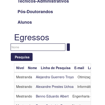
Técnicos-Administrativos
Pós-Doutorandos
Alunos
Egressos
Pesquisa
Nível
Nome
Linha de Pesquisa
E-mail
Lattes
O
Limpar filtros
Mestranda
Alejandra Guerrero Troyo
Otimização
alit
Nível
Mestrando
Alexandre Prestes Uchoa
Informática e Soc
Nome
Mestrando
Benno Eduardo Albert
Engenharia de Softw