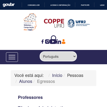
COMUNICA BR
ACESSO À INFORMAÇÃO
PARTICIPE
LEGISL
IR
PARA
O
CONTEÚDO
Você está aqui:
Início
Pessoas
Alunos
Egressos
Professores