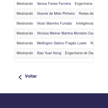
Mestrando
Vanius Farias Ferreira
Engenharia de Dados
Mestrando
Vicente de Melo Pinheiro
Redes de Comput
Mestrando
Victor Marinho Furtado
Inteligência Artificial
Mestrando
Vinícius Weiner Martins Monteiro Coelho de P
Mestrando
Wellington Sabino Fragão Luiele
Redes de 
Mestrando
Xiao Yuan Kong
Engenharia de Dados e Co
<
Voltar