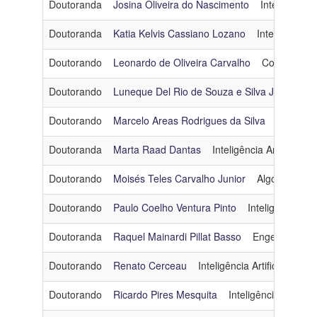
Doutoranda
Josina Oliveira do Nascimento
Inteligência A
Doutoranda
Katia Kelvis Cassiano Lozano
Inteligência Ar
Doutorando
Leonardo de Oliveira Carvalho
Computação
Doutorando
Luneque Del Rio de Souza e Silva Junior
A
Doutorando
Marcelo Areas Rodrigues da Silva
Engenha
Doutoranda
Marta Raad Dantas
Inteligência Artificial
m
Doutorando
Moisés Teles Carvalho Junior
Algoritmos e
Doutorando
Paulo Coelho Ventura Pinto
Inteligência Artif
Doutoranda
Raquel Mainardi Pillat Basso
Engenharia de
Doutorando
Renato Cerceau
Inteligência Artificial
cer
Doutorando
Ricardo Pires Mesquita
Inteligência Artificial