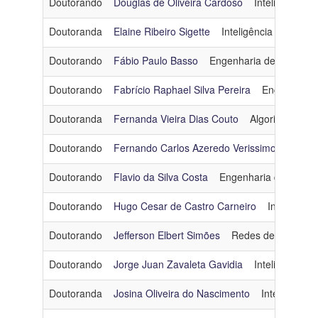
Doutorando
Douglas de Oliveira Cardoso
Inteligência Art
Linha
Doutoranda
Elaine Ribeiro Sigette
Inteligência Artificial
de
Pesquisa
Doutorando
Fábio Paulo Basso
Engenharia de Software
Doutorando
Fabrício Raphael Silva Pereira
Engenharia
Ingresso
Doutoranda
Fernanda Vieira Dias Couto
Algoritmos e C
Categoria
Doutorando
Fernando Carlos Azeredo Verissimo
Redes
Doutorado - Turma 2012
Doutorando
Flavio da Silva Costa
Engenharia de Dados
Doutorando
Hugo Cesar de Castro Carneiro
Inteligência 
Doutorando
Jefferson Elbert Simões
Redes de Computa
Doutorando
Jorge Juan Zavaleta Gavidia
Inteligência Art
Doutoranda
Josina Oliveira do Nascimento
Inteligência A