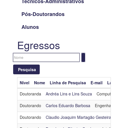
Técnicos-Administrativos
Pós-Doutorandos
Alunos
Egressos
Pesquisa
Nível
Nome
Linha de Pesquisa
E-mail
Lattes
O
Limpar filtros
Doutoranda
Andréa Lins e Lins Souza
Computação Gráf
Nível
Doutorando
Carlos Eduardo Barbosa
Engenharia de Da
Nome
Doutorando
Claudio Joaquim Martagão Gesteira Neto
O