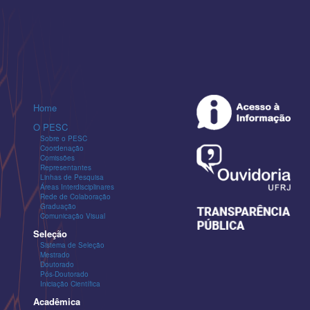
Home
O PESC
Sobre o PESC
Coordenação
Comissões
Representantes
Linhas de Pesquisa
Áreas Interdisciplinares
Rede de Colaboração
Graduação
Comunicação Visual
Seleção
Sistema de Seleção
Mestrado
Doutorado
Pós-Doutorado
Iniciação Científica
Acadêmica