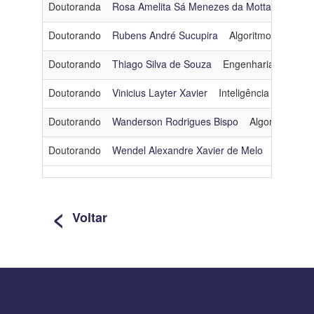
Doutoranda
Rosa Amelita Sá Menezes da Motta
Inteligê
Doutorando
Rubens André Sucupira
Algoritmos e Combi
Doutorando
Thiago Silva de Souza
Engenharia de Soft
Doutorando
Vinicius Layter Xavier
Inteligência Artificial
Doutorando
Wanderson Rodrigues Bispo
Algoritmos e 
Doutorando
Wendel Alexandre Xavier de Melo
Otimizaç
<
Voltar