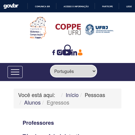
COMUNICA BR
ACESSO À INFORMAÇÃO
PARTICIPE
LEGISL
IR
PARA
O
CONTEÚDO
Você está aqui:
Início
Pessoas
Alunos
Egressos
Professores