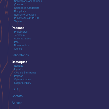
Solicitações Acadêmicas
(Bancas...)
Calendário Acadêmico
Disciplinas
Normas e Diretrizes
Publicações do PESC
Turmas
Pessoas
Professores
Técnicos-
Administrativos
Pós-
Doutorandos
Alunos
Laboratórios
Destaques
Notícias
Eventos
Ciclo de Seminários
Prêmios
Oportunidades
Semana PESC
FAQ
Contato
Acesso