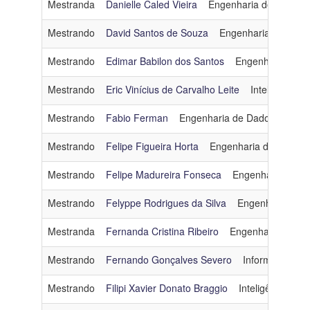
Mestranda
Danielle Caled Vieira
Engenharia de Dados 
Mestrando
David Santos de Souza
Engenharia de Dado
Mestrando
Edimar Babilon dos Santos
Engenharia de 
Mestrando
Eric Vinícius de Carvalho Leite
Inteligência Ar
Mestrando
Fabio Ferman
Engenharia de Dados e Conh
Mestrando
Felipe Figueira Horta
Engenharia de Dados 
Mestrando
Felipe Madureira Fonseca
Engenharia de D
Mestrando
Felyppe Rodrigues da Silva
Engenharia de S
Mestranda
Fernanda Cristina Ribeiro
Engenharia de Da
Mestrando
Fernando Gonçalves Severo
Informática e 
Mestrando
Filipi Xavier Donato Braggio
Inteligência Artif