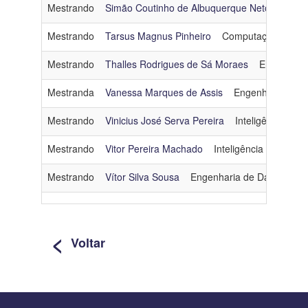
Mestrando
Simão Coutinho de Albuquerque Neto
Otimi
Mestrando
Tarsus Magnus Pinheiro
Computação Gráfic
Mestrando
Thalles Rodrigues de Sá Moraes
Engenhari
Mestranda
Vanessa Marques de Assis
Engenharia de 
Mestrando
Vinicius José Serva Pereira
Inteligência Artifi
Mestrando
Vitor Pereira Machado
Inteligência Artificial
Mestrando
Vítor Silva Sousa
Engenharia de Dados e C
<
Voltar