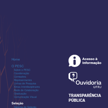
Home
O PESC
Sobre o PESC
Coordenação
Comissões
Representantes
Linhas de Pesquisa
Áreas Interdisciplinares
Rede de Colaboração
Graduação
Comunicação Visual
Seleção
Sistema de Seleção