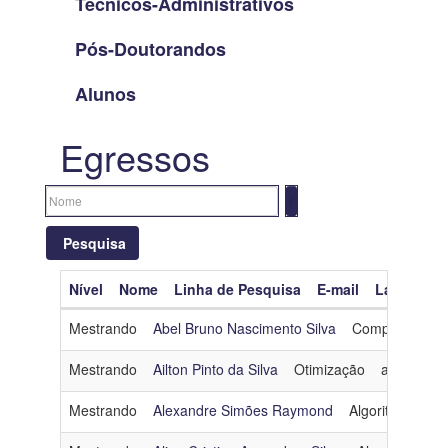
Técnicos-Administrativos
Pós-Doutorandos
Alunos
Egressos
Pesquisa
Nível
Nome
Linha de Pesquisa
E-mail
Lattes
O
Limpar filtros
Mestrando
Abel Bruno Nascimento Silva
Computação Gr
Nível
Mestrando
Ailton Pinto da Silva
Otimização
ailtonpint
Nome
Mestrando
Alexandre Simões Raymond
Algoritmos e C