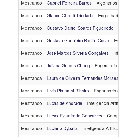
Mestrando
Gabriel Ferreira Barros
Algoritmos e Combin
Mestrando
Glauco Ofranti Trindade
Engenharia de Dad
Mestrando
Gustavo Daniel Soares Figueiredo
Inteligênci
Mestrando
Gustavo Guerreiro Basilio Costa
Engenharia
Mestrando
José Marcos Silveira Gonçalves
Informática
Mestranda
Juliana Gomes Chang
Engenharia de Dados
Mestranda
Laura de Oliveira Fernandes Moraes
Inteligê
Mestranda
Lívia Pimentel Ribeiro
Engenharia de Dados
Mestrando
Lucas de Andrade
Inteligência Artificial
lan
Mestrando
Lucas Figueiredo Gonçalves
Computação Gr
Mestrando
Luciano Dyballa
Inteligência Artificial
dybal