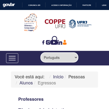
COMUNICA BR
ACESSO À INFORMAÇÃO
PARTICIPE
LEGISL
IR
PARA
O
CONTEÚDO
Você está aqui:
Início
Pessoas
Alunos
Egressos
Professores