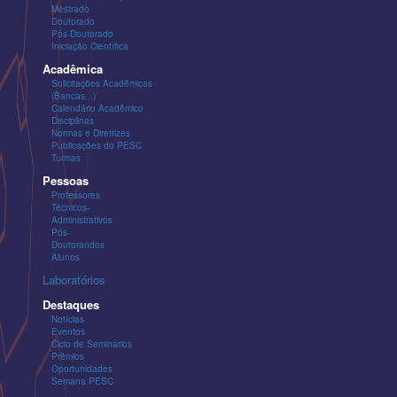
Mestrado
Doutorado
Pós-Doutorado
Iniciação Científica
Acadêmica
Solicitações Acadêmicas
(Bancas...)
Calendário Acadêmico
Disciplinas
Normas e Diretrizes
Publicações do PESC
Turmas
Pessoas
Professores
Técnicos-
Administrativos
Pós-
Doutorandos
Alunos
Laboratórios
Destaques
Notícias
Eventos
Ciclo de Seminários
Prêmios
Oportunidades
Semana PESC