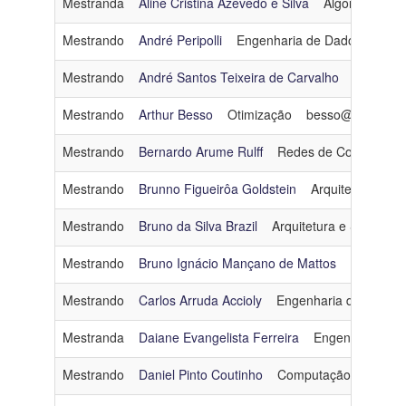
Mestranda
Aline Cristina Azevedo e Silva
Algoritmos e 
Linha
Mestrando
André Peripolli
Engenharia de Dados e Con
de
Pesquisa
Mestrando
André Santos Teixeira de Carvalho
Inteligênc
Mestrando
Arthur Besso
Otimização
besso@cos.ufrj.b
Ingresso
Mestrando
Bernardo Arume Rulff
Redes de Computado
Categoria
Mestrando
Brunno Figueirôa Goldstein
Arquitetura e S
Mestrado - Turma 2013
Mestrando
Bruno da Silva Brazil
Arquitetura e Sistemas
Mestrando
Bruno Ignácio Mançano de Mattos
Inteligênci
Mestrando
Carlos Arruda Accioly
Engenharia de Dados
Mestranda
Daiane Evangelista Ferreira
Engenharia de 
Mestrando
Daniel Pinto Coutinho
Computação Gráfica