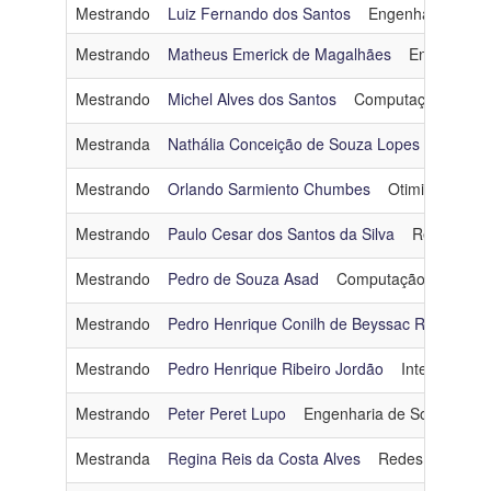
Mestrando
Luiz Fernando dos Santos
Engenharia de So
Mestrando
Matheus Emerick de Magalhães
Engenharia
Mestrando
Michel Alves dos Santos
Computação Gráfic
Mestranda
Nathália Conceição de Souza Lopes
Engenh
Mestrando
Orlando Sarmiento Chumbes
Otimização
o
Mestrando
Paulo Cesar dos Santos da Silva
Redes de 
Mestrando
Pedro de Souza Asad
Computação Gráfica
Mestrando
Pedro Henrique Conilh de Beyssac Ramos
E
Mestrando
Pedro Henrique Ribeiro Jordão
Inteligência Ar
Mestrando
Peter Peret Lupo
Engenharia de Software
Mestranda
Regina Reis da Costa Alves
Redes de Comp