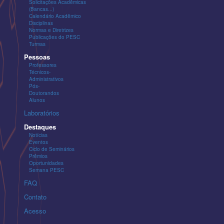
Solicitações Acadêmicas
(Bancas...)
Calendário Acadêmico
Disciplinas
Normas e Diretrizes
Publicações do PESC
Turmas
Pessoas
Professores
Técnicos-
Administrativos
Pós-
Doutorandos
Alunos
Laboratórios
Destaques
Notícias
Eventos
Ciclo de Seminários
Prêmios
Oportunidades
Semana PESC
FAQ
Contato
Acesso