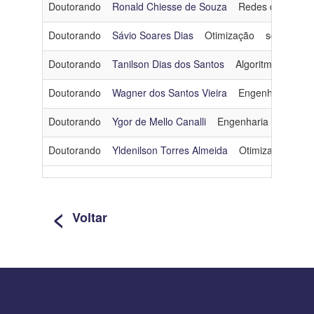
Doutorando
Ronald Chiesse de Souza
Redes de Compu
Doutorando
Sávio Soares Dias
Otimização
sdias@cos.
Doutorando
Tanilson Dias dos Santos
Algoritmos e Com
Doutorando
Wagner dos Santos Vieira
Engenharia de 
Doutorando
Ygor de Mello Canalli
Engenharia de Dados
Doutorando
Yldenilson Torres Almeida
Otimização
yld
<
Voltar