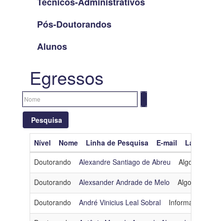
Técnicos-Administrativos
Pós-Doutorandos
Alunos
Egressos
Pesquisa
Nível
Nome
Linha de Pesquisa
E-mail
Lattes
O
Limpar filtros
Doutorando
Alexandre Santiago de Abreu
Algoritmos e
Nível
Doutorando
Alexsander Andrade de Melo
Algoritmos e 
Nome
Doutorando
André Vinicius Leal Sobral
Informática e S