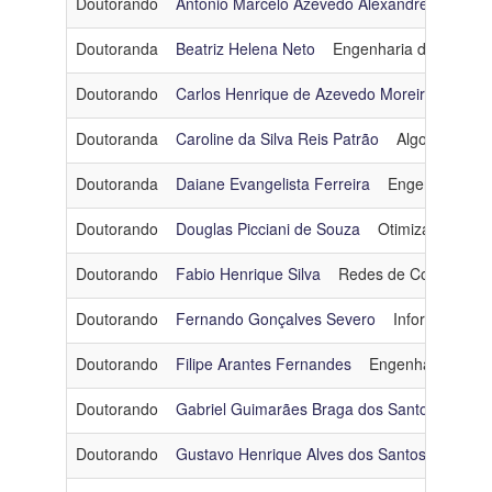
Doutorando
Antônio Marcelo Azevedo Alexandre
Arquit
Linha
Doutoranda
Beatriz Helena Neto
Engenharia de Dados 
de
Pesquisa
Doutorando
Carlos Henrique de Azevedo Moreira
Engen
Doutoranda
Caroline da Silva Reis Patrão
Algoritmos e
Ingresso
Doutoranda
Daiane Evangelista Ferreira
Engenharia de
Categoria
Doutorando
Douglas Picciani de Souza
Otimização
dp
Doutorado - Turma 2017
Doutorando
Fabio Henrique Silva
Redes de Computado
Doutorando
Fernando Gonçalves Severo
Informática e
Doutorando
Filipe Arantes Fernandes
Engenharia de So
Doutorando
Gabriel Guimarães Braga dos Santos Mendo
Doutorando
Gustavo Henrique Alves dos Santos
Redes