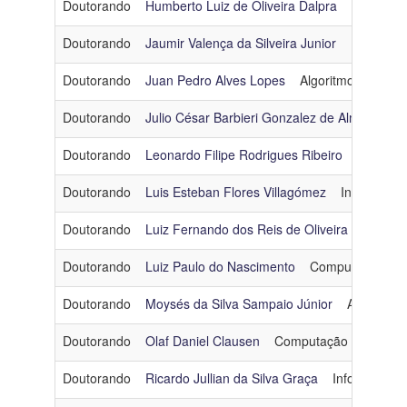
Doutorando
Humberto Luiz de Oliveira Dalpra
Engenhar
Doutorando
Jaumir Valença da Silveira Junior
Inteligênci
Doutorando
Juan Pedro Alves Lopes
Algoritmos e Comb
Doutorando
Julio César Barbieri Gonzalez de Almeida
E
Doutorando
Leonardo Filipe Rodrigues Ribeiro
Redes d
Doutorando
Luis Esteban Flores Villagómez
Inteligência 
Doutorando
Luiz Fernando dos Reis de Oliveira
Inteligên
Doutorando
Luiz Paulo do Nascimento
Computação Grá
Doutorando
Moysés da Silva Sampaio Júnior
Algoritmo
Doutorando
Olaf Daniel Clausen
Computação Gráfica
Doutorando
Ricardo Jullian da Silva Graça
Informática 