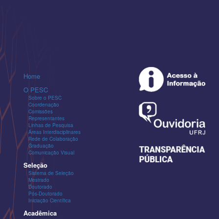
Home
O PESC
Sobre o PESC
Coordenação
Comissões
Representantes
Linhas de Pesquisa
Áreas Interdisciplinares
Rede de Colaboração
Graduação
Comunicação Visual
Seleção
Sistema de Seleção
Mestrado
Doutorado
Pós-Doutorado
Iniciação Científica
Acadêmica