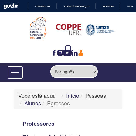
COMUNICA BR
ACESSO À INFORMAÇÃO
PARTICIPE
LEGISL
IR
PARA
O
CONTEÚDO
Você está aqui:
Início
Pessoas
Alunos
Egressos
Professores