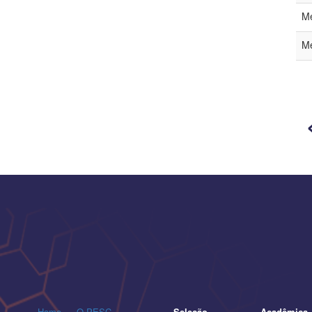
Me
Me
Home
O PESC
Seleção
Acadêmica