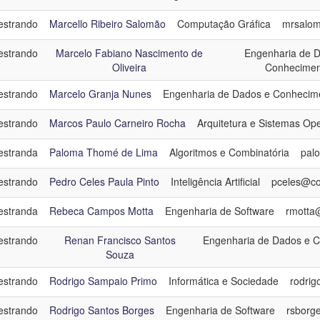
strando
Marcello Ribeiro Salomão
Computação Gráfica
mrsalom
strando
Marcelo Fabiano Nascimento de
Engenharia de 
Oliveira
Conhecimen
strando
Marcelo Granja Nunes
Engenharia de Dados e Conhecim
strando
Marcos Paulo Carneiro Rocha
Arquitetura e Sistemas Ope
stranda
Paloma Thomé de Lima
Algoritmos e Combinatória
pal
strando
Pedro Celes Paula Pinto
Inteligência Artificial
pceles@cos
stranda
Rebeca Campos Motta
Engenharia de Software
rmotta@
strando
Renan Francisco Santos
Engenharia de Dados e 
Souza
strando
Rodrigo Sampaio Primo
Informática e Sociedade
rodrig
strando
Rodrigo Santos Borges
Engenharia de Software
rsborge