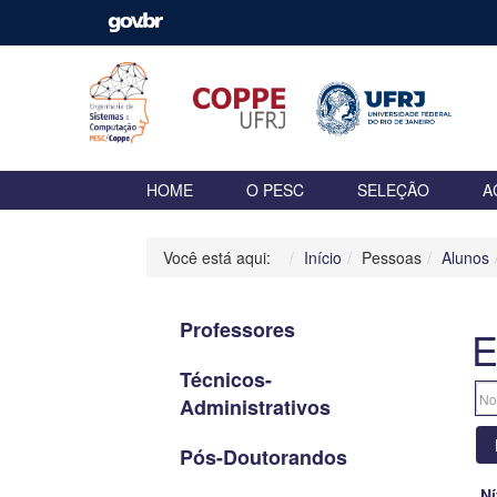
HOME
O PESC
SELEÇÃO
A
Você está aqui:
Início
Pessoas
Alunos
Professores
E
Técnicos-
Administrativos
Pós-Doutorandos
Ní