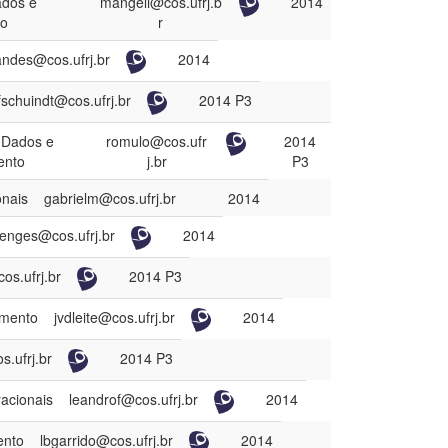
ados e
mangeli@cos.ufrj.b
2014
to
r
andes@cos.ufrj.br
2014
fschuindt@cos.ufrj.br
2014 P3
 Dados e
romulo@cos.ufr
2014
ento
j.br
P3
onais
gabrielm@cos.ufrj.br
2014
enges@cos.ufrj.br
2014
cos.ufrj.br
2014 P3
imento
jvdleite@cos.ufrj.br
2014
s.ufrj.br
2014 P3
acionais
leandrof@cos.ufrj.br
2014
ento
lbgarrido@cos.ufrj.br
2014