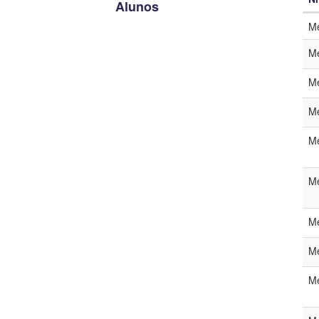
Alunos
Me
Nív
Me
No
Me
Lin
Me
Ing
Me
Cat
Me
Me
Me
Me