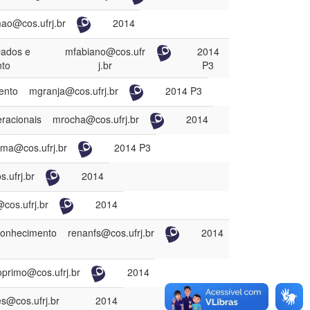
ao@cos.ufrj.br
2014
Dados e
mfabiano@cos.ufr
2014
to
j.br
P3
ento
mgranja@cos.ufrj.br
2014 P3
racionais
mrocha@cos.ufrj.br
2014
oma@cos.ufrj.br
2014 P3
.ufrj.br
2014
cos.ufrj.br
2014
Conhecimento
renanfs@cos.ufrj.br
2014
oprimo@cos.ufrj.br
2014
s@cos.ufrj.br
2014