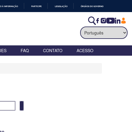
O À INFORMAÇÃO
PARTICIPE
LEGISLAÇÃO
ÓRGÃOS DO GOVERNO
UES
FAQ
CONTATO
ACESSO
so