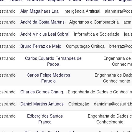
strando
Alan Magalhães Lira
Inteligência Artificial
alanmlira@cos.
el
strando
André da Costa Martins
Algoritmos e Combinatória
acma
me
strando
André Vinicius Leal Sobral
Informática e Sociedade
leal
ha de Pesquisa
strando
Bruno Ferraz de Melo
Computação Gráfica
brferraz@cos
resso
strando
Carlos Eduardo Fernandes de
Engenharia de
Padoa
Conhecim
egoria
Mestrado - Turma 2014
strando
Carlos Felipe Medeiros
Engenharia de Dad
Faruolo
Conhecimento
strando
Charles Gomes Chang
Engenharia de Dados e Conhecim
strando
Daniel Martins Antunes
Otimização
danielma@cos.ufrj.b
strando
Edberg dos Santos
Engenharia de Dados e
Franco
Conhecimento