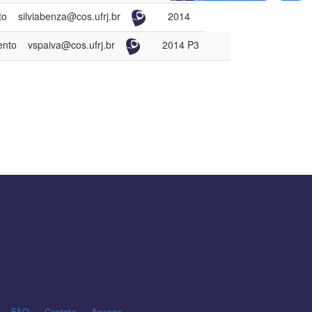
to
silviabenza@cos.ufrj.br
2014
ento
vspaiva@cos.ufrj.br
2014 P3
FAQ
Contato
Acesso