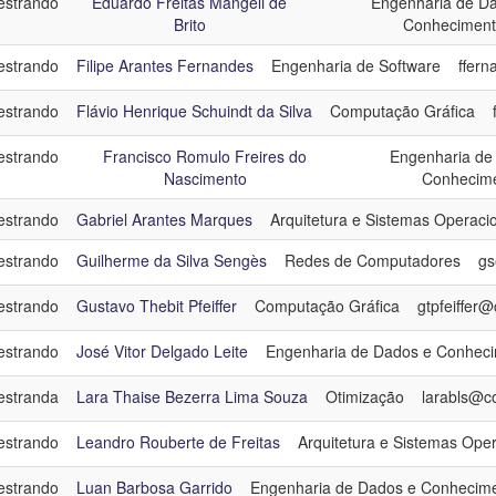
strando
Eduardo Freitas Mangeli de
Engenharia de D
Brito
Conhecimen
strando
Filipe Arantes Fernandes
Engenharia de Software
ffern
strando
Flávio Henrique Schuindt da Silva
Computação Gráfica
strando
Francisco Romulo Freires do
Engenharia de
Nascimento
Conhecim
strando
Gabriel Arantes Marques
Arquitetura e Sistemas Operaci
strando
Guilherme da Silva Sengès
Redes de Computadores
gs
strando
Gustavo Thebit Pfeiffer
Computação Gráfica
gtpfeiffer@
strando
José Vitor Delgado Leite
Engenharia de Dados e Conhec
stranda
Lara Thaise Bezerra Lima Souza
Otimização
larabls@co
strando
Leandro Rouberte de Freitas
Arquitetura e Sistemas Oper
strando
Luan Barbosa Garrido
Engenharia de Dados e Conhecim