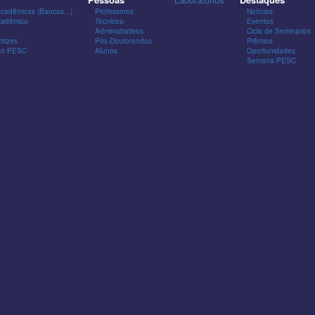
Acadêmicas (Bancas...)
Professores
Notícias
cadêmico
Técnicos-
Eventos
Administrativos
Ciclo de Seminários
trizes
Pós-Doutorandos
Prêmios
 do PESC
Alunos
Oportunidades
Semana PESC