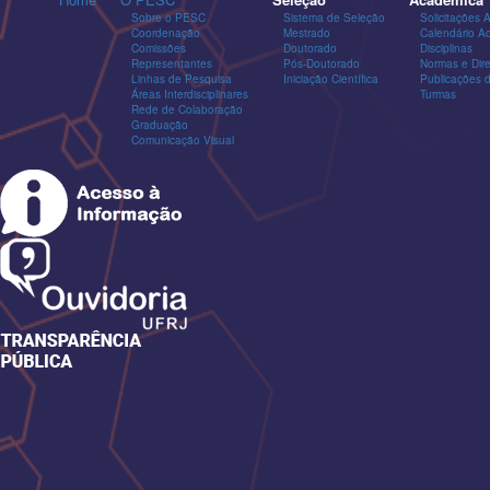
Sobre o PESC
Sistema de Seleção
Solicitações 
Coordenação
Mestrado
Calendário A
Comissões
Doutorado
Disciplinas
Representantes
Pós-Doutorado
Normas e Dire
Linhas de Pesquisa
Iniciação Científica
Publicações
Áreas Interdisciplinares
Turmas
Rede de Colaboração
Graduação
Comunicação Visual