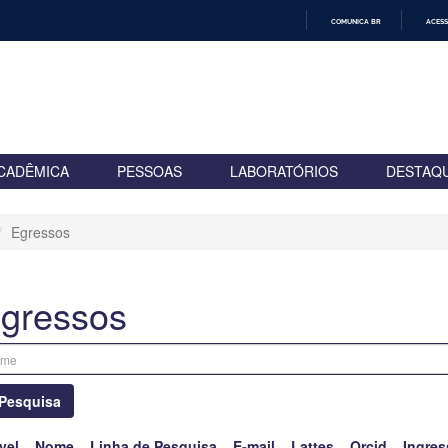
COMUNICA BR
ACESS
IR
PARA
O
CONTEÚDO
CADÊMICA
PESSOAS
LABORATÓRIOS
DESTAQ
Egressos
gressos
Pesquisa
vel
Nome
Linha de Pesquisa
E-mail
Lattes
Orcid
Ingres