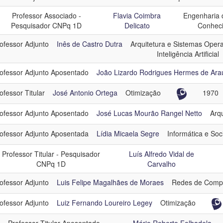
Professor Associado -
Flavia Coimbra
Engenharia 
Pesquisador CNPq 1D
Delicato
Conhec
ofessor Adjunto
Inês de Castro Dutra
Arquitetura e Sistemas Opera
Inteligência Artificial
ofessor Adjunto Aposentado
João Lizardo Rodrigues Hermes de Ara
ofessor Titular
José Antonio Ortega
Otimização
1970
ofessor Adjunto Aposentado
José Lucas Mourão Rangel Netto
Arq
ofessor Adjunto Aposentada
Lídia Micaela Segre
Informática e So
Professor Titular - Pesquisador
Luís Alfredo Vidal de
CNPq 1D
Carvalho
ofessor Adjunto
Luis Felipe Magalhães de Moraes
Redes de Comp
ofessor Adjunto
Luiz Fernando Loureiro Legey
Otimização