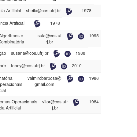
ia Artificial
sheila@cos.ufrj.br
1978
ncia Artificial
1978
Algoritmos e
sula@cos.uf
1995
Combinatória
rj.br
ção
susana@cos.ufrj.br
1988
are
toacy@cos.ufrj.br
2010
natória
valmircbarbosa@
1986
peracionais
gmail.com
cial
stemas Operacionais
vitor@cos.ufr
1984
ia Artificial
j.br