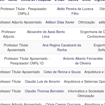
Professor Titular - Pesquisador
Abilio Pereira de Lucena
Oti
el
CNPq 2
Filho
me
ofessor Adjunto Aposentado
Adilson Elias Xavier
Otimização
adil
ha de Pesquisa
Professor
Alexandre de Assis Bento
Engenharia de 
Adjunto
Lima
Conhecime
resso
Professor Titular
Ana Regina Cavalcanti da
Engenh
Aposentada
Rocha
Soft
egoria
Ex Professoras e Ex Professores
Professor Titular Aposentado -
Antonio Alberto Fernandes
Pesquisador CNPq 1D
de Oliveira
ofessor Titular Aposentado
Celso de Renna e Souza
Arquitetura e
ofessor Titular
Claudio Luis de Amorim
Arquitetura e Sistemas Ope
ofessor Titular
Claudio Thomas Bornstein
Informática e Sociedade
Otimização
ofessor Adjunto Aposentado
Clóvis Caesar Gonzaga
Algoritmos e 