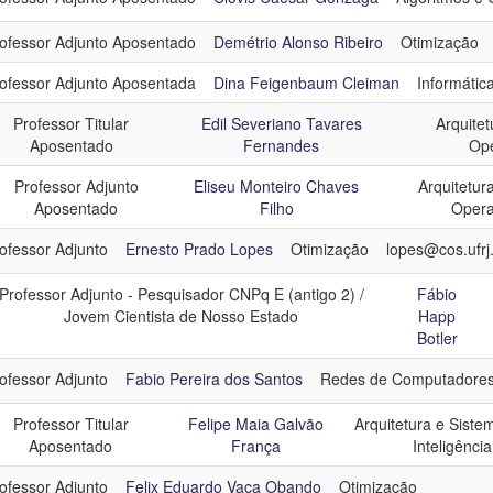
ofessor Adjunto Aposentado
Demétrio Alonso Ribeiro
Otimização
ofessor Adjunto Aposentada
Dina Feigenbaum Cleiman
Informátic
Professor Titular
Edil Severiano Tavares
Arquite
Aposentado
Fernandes
Ope
Professor Adjunto
Eliseu Monteiro Chaves
Arquitetur
Aposentado
Filho
Opera
ofessor Adjunto
Ernesto Prado Lopes
Otimização
lopes@cos.ufrj
Professor Adjunto - Pesquisador CNPq E (antigo 2) /
Fábio
Jovem Cientista de Nosso Estado
Happ
Botler
ofessor Adjunto
Fabio Pereira dos Santos
Redes de Computadore
Professor Titular
Felipe Maia Galvão
Arquitetura e Siste
Aposentado
França
Inteligência 
ofessor Adjunto
Felix Eduardo Vaca Obando
Otimização