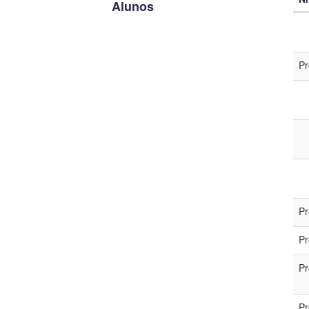
Alunos
Nív
No
Pr
Lin
Ing
Cat
Pr
Pr
Pr
Pr