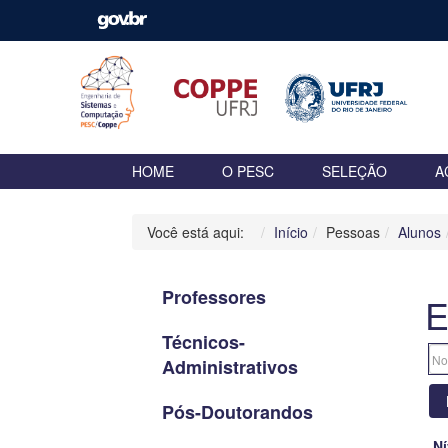
HOME
O PESC
SELEÇÃO
A
Você está aqui:
Início
Pessoas
Alunos
Professores
E
Técnicos-
Administrativos
Pós-Doutorandos
Ní