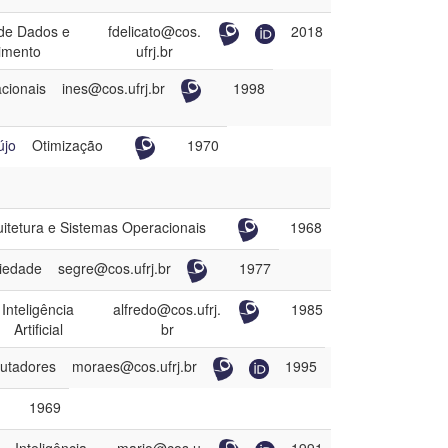
de Dados e
fdelicato@cos.
2018
imento
ufrj.br
cionais
ines@cos.ufrj.br
1998
újo
Otimização
1970
uitetura e Sistemas Operacionais
1968
ciedade
segre@cos.ufrj.br
1977
Inteligência
alfredo@cos.ufrj.
1985
Artificial
br
utadores
moraes@cos.ufrj.br
1995
1969