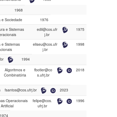
1968
a e Sociedade
1976
tura e Sistemas
edil@cos.ufr
1975
racionais
j.br
a e Sistemas
eliseu@cos.ufr
1998
cionais
j.br
.br
1994
Algoritmos e
fbotler@co
2018
Combinatória
s.ufrj.br
s
fsantos@cos.ufrj.br
2023
mas Operacionais
felipe@cos.
1996
Artificial
ufrj.br
1974