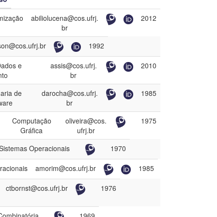
Limpar filtros
mização
abiliolucena@cos.ufrj.
2012
br
son@cos.ufrj.br
1992
Dados e
assis@cos.ufrj.
2010
nto
br
aria de
darocha@cos.ufrj.
1985
ware
br
Computação
oliveira@cos.
1975
Gráfica
ufrj.br
 Sistemas Operacionais
1970
racionais
amorim@cos.ufrj.br
1985
ctbornst@cos.ufrj.br
1976
Combinatória
1969