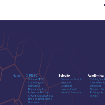
Home
O PESC
Seleção
Acadêmica
Sobre o PESC
Sistema de Seleção
Solicitações 
Coordenação
Mestrado
Calendário A
Comissões
Doutorado
Disciplinas
Representantes
Pós-Doutorado
Normas e Dire
Linhas de Pesquisa
Iniciação Científica
Publicações
Áreas Interdisciplinares
Turmas
Rede de Colaboração
Graduação