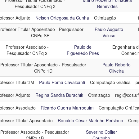
Professor Titular Aposentado -
Mário Roberto Folhadela
Pesquisador CNPq 2
Benevides
ofessor Adjunto
Nelson Ortegosa da Cunha
Otimização
rofessor Titular Aposentado - Pesquisador
Paulo Augusto
CNPq SR
Veloso
Professor Associado -
Paulo de
Engenharia d
Pesquisador CNPq 2
Figueiredo Pires
Conheci
Professor Titular Aposentado - Pesquisador
Paulo Roberto
CNPq 1D
Oliveira
ofessor Titular:IM
Paulo Roma Cavalcanti
Computação Gráfica
p
ofessor Adjunto
Regina Sandra Burachik
Otimização
regi@cos.ufr
ofessor Associado
Ricardo Guerra Marroquim
Computação Gráfic
ofessor Titular Aposentado
Ronaldo César Marinho Persiano
Comp
Professor Associado - Pesquisador
Severino Collier
CNPq 1B
Coutinho