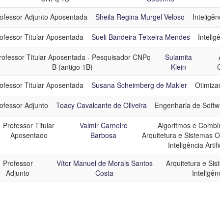
ofessor Adjunto Aposentada
Sheila Regina Murgel Veloso
Inteligênc
ofessor Titular Aposentada
Sueli Bandeira Teixeira Mendes
Inteligê
rofessor Titular Aposentada - Pesquisador CNPq
Sulamita
B (antigo 1B)
Klein
ofessor Titular Aposentada
Susana Scheimberg de Makler
Otimiza
ofessor Adjunto
Toacy Cavalcante de Oliveira
Engenharia de Softw
Professor Titular
Valmir Carneiro
Algoritmos e Combi
Aposentado
Barbosa
Arquitetura e Sistemas O
Inteligência Artifi
Professor
Vítor Manuel de Morais Santos
Arquitetura e Si
Adjunto
Costa
Inteligênc