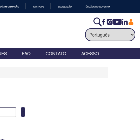
O À INFORMAÇÃO
PARTICIPE
LEGISLAÇÃO
ÓRGÃOS DO GOVERNO
UES
FAQ
CONTATO
ACESSO
so