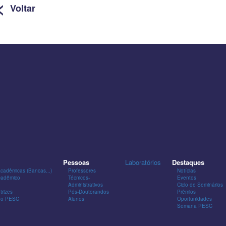
<
Voltar
Pessoas
Laboratórios
Destaques
Acadêmicas (Bancas...)
Professores
Notícias
cadêmico
Técnicos-
Eventos
Administrativos
Ciclo de Seminários
trizes
Pós-Doutorandos
Prêmios
 do PESC
Alunos
Oportunidades
Semana PESC