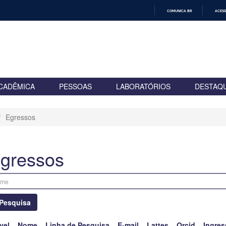
COMUNICA BR
ACESS
IR
PARA
O
CONTEÚDO
CADÊMICA
PESSOAS
LABORATÓRIOS
DESTAQ
Egressos
gressos
Pesquisa
vel
Nome
Linha de Pesquisa
E-mail
Lattes
Orcid
Ingres