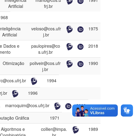
Inteligência
mario@cos.u
1991
Artificial
frj.br
1968
Inteligência
veloso@cos.ufr
1975
Artificial
j.br
e Dados e
paulopires@co
2018
mento
s.ufrj.br
Otimização
poliveir@cos.ufr
1990
j.br
rc@cos.ufrj.br
1994
j.br
1996
a
marroquim@cos.ufrj.br
2009
utação Gráfica
1971
Algoritmos e
collier@impa.
1989
Combinatória
br