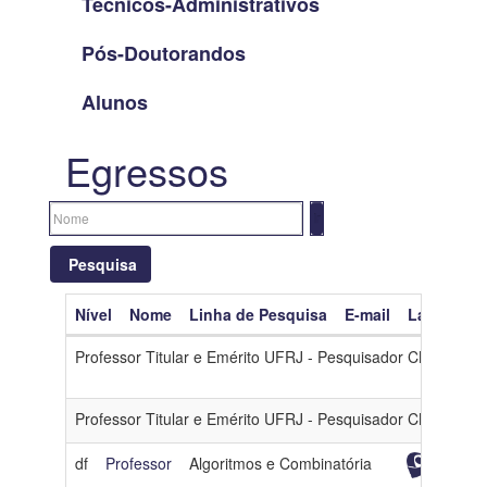
Técnicos-Administrativos
Pós-Doutorandos
Alunos
Egressos
Pesquisa
Nível
Nome
Linha de Pesquisa
E-mail
Lattes
O
Limpar filtros
Professor Titular e Emérito UFRJ - Pesquisador CNPq 1A
Nível
Professor Titular e Emérito UFRJ - Pesquisador CNPq 1A
Nome
df
Professor
Algoritmos e Combinatória