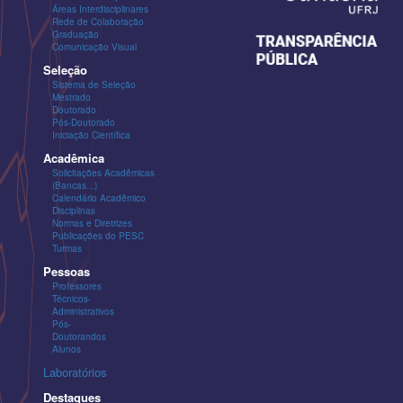
Áreas Interdisciplinares
Rede de Colaboração
Graduação
Comunicação Visual
Seleção
Sistema de Seleção
Mestrado
Doutorado
Pós-Doutorado
Iniciação Científica
Acadêmica
Solicitações Acadêmicas
(Bancas...)
Calendário Acadêmico
Disciplinas
Normas e Diretrizes
Publicações do PESC
Turmas
Pessoas
Professores
Técnicos-
Administrativos
Pós-
Doutorandos
Alunos
Laboratórios
Destaques