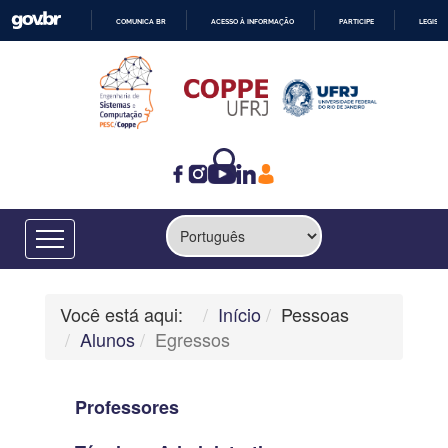
COMUNICA BR
ACESSO À INFORMAÇÃO
PARTICIPE
LEGISL
IR
PARA
O
CONTEÚDO
Você está aqui:
Início
Pessoas
Alunos
Egressos
Professores