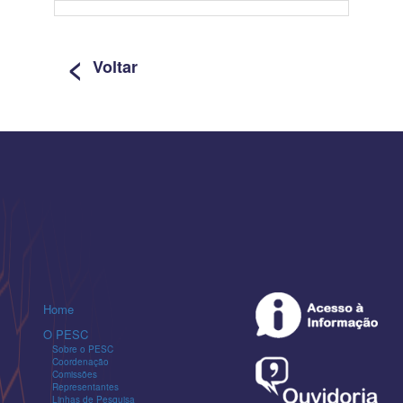
Linha
de
<
Pesquisa
Voltar
Ingresso
Categoria
Professores Eméritos
Home
O PESC
Sobre o PESC
Coordenação
Comissões
Representantes
Linhas de Pesquisa