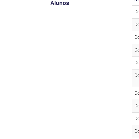
Alunos
Do
Nív
Do
No
Do
Lin
Do
Ing
Do
Cat
Do
Do
Do
Do
Do