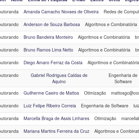
utoranda
Amanda Camacho Novaes de Oliveira
Redes de Comput
el
utorando
Anderson de Souza Barbosa
Algoritmos e Combinatória
me
utorando
Bruno Bandeira Monteiro
Algoritmos e Combinatória
b
ha de Pesquisa
utorando
Bruno Ramos Lima Netto
Algoritmos e Combinatória
b
resso
utorando
Diego Amaro Ferraz da Costa
Algoritmos e Combinatóri
egoria
Doutorado - Turma 2022
utorando
Gabriel Rodrigues Caldas de
Engenharia de
Aquino
Software
utorando
Guilherme Caeiro de Mattos
Otimização
mattosgc@cos.
utorando
Luiz Felipe Ribeiro Correia
Engenharia de Software
lui
utoranda
Marcella Braga de Assis Linhares
Otimização
marcella
utoranda
Mariana Martins Ferreira da Cruz
Algoritmos e Combinat