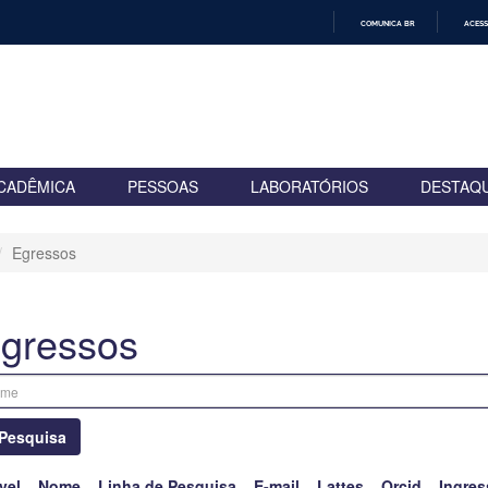
COMUNICA BR
ACESS
IR
PARA
O
CONTEÚDO
CADÊMICA
PESSOAS
LABORATÓRIOS
DESTAQ
Egressos
gressos
Pesquisa
vel
Nome
Linha de Pesquisa
E-mail
Lattes
Orcid
Ingres