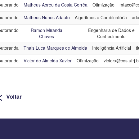
utorando
Matheus Abreu da Costa Corrêa
Otimização
mtacc@cos
utorando
Matheus Nunes Adauto
Algoritmos e Combinatória
ada
utorando
Ramon Miranda
Engenharia de Dados e
Chaves
Conhecimento
utoranda
Thais Luca Marques de Almeida
Inteligência Artificial
t
utorando
Victor de Almeida Xavier
Otimização
victorx@cos.ufrj.b
<
Voltar