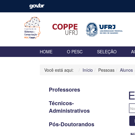
HOME
O PESC
SELEÇÃO
A
Você está aqui:
Início
Pessoas
Alunos
Professores
E
Técnicos-
Administrativos
Pós-Doutorandos
Ní