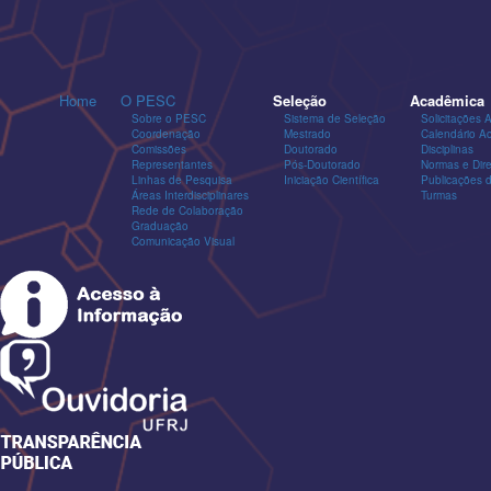
Home
O PESC
Seleção
Acadêmica
Sobre o PESC
Sistema de Seleção
Solicitações 
Coordenação
Mestrado
Calendário A
Comissões
Doutorado
Disciplinas
Representantes
Pós-Doutorado
Normas e Dire
Linhas de Pesquisa
Iniciação Científica
Publicações
Áreas Interdisciplinares
Turmas
Rede de Colaboração
Graduação
Comunicação Visual