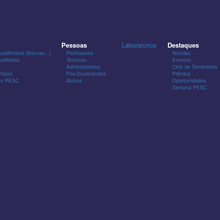
Pessoas
Laboratórios
Destaques
Acadêmicas (Bancas...)
Professores
Notícias
cadêmico
Técnicos-
Eventos
Administrativos
Ciclo de Seminários
trizes
Pós-Doutorandos
Prêmios
 do PESC
Alunos
Oportunidades
Semana PESC