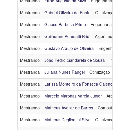
Mestrando
Filipe Augusto da Silva
Engenharia de Dado
Mestrando
Gabriel Oliveira da Ponte
Otimização
ponte
Mestrando
Glauco Barbosa Primo
Engenharia de Dado
Mestrando
Guilherme Adamatti Bridi
Algoritmos e Combi
Mestrando
Gustavo Araujo de Oliveira
Engenharia de D
Mestrando
Joao Pedro Gandarela de Souza
Inteligência 
Mestranda
Juliana Nunes Rangel
Otimização
jrangel@
Mestranda
Larissa Monteiro da Fonseca Galeno
Engenh
Mestrando
Marcelo Maroñas Varela Junior
Arquitetura 
Mestrando
Matheus Avellar de Barros
Computação Gráf
Mestrando
Matheus Degliomini Silva
Otimização
mdeg