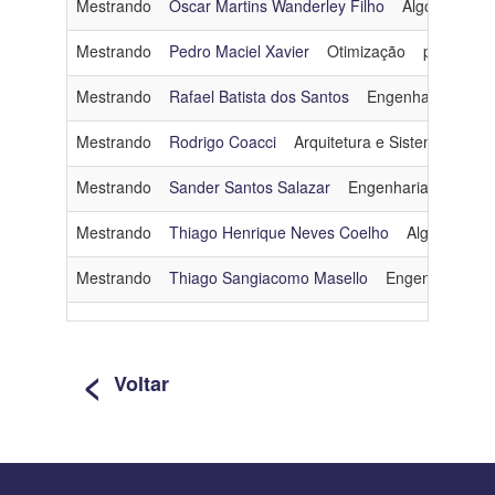
Mestrando
Oscar Martins Wanderley Filho
Algoritmos e
Mestrando
Pedro Maciel Xavier
Otimização
pedrox@co
Mestrando
Rafael Batista dos Santos
Engenharia de Da
Mestrando
Rodrigo Coacci
Arquitetura e Sistemas Oper
Mestrando
Sander Santos Salazar
Engenharia de Dado
Mestrando
Thiago Henrique Neves Coelho
Algoritmos 
Mestrando
Thiago Sangiacomo Masello
Engenharia de 
<
Voltar