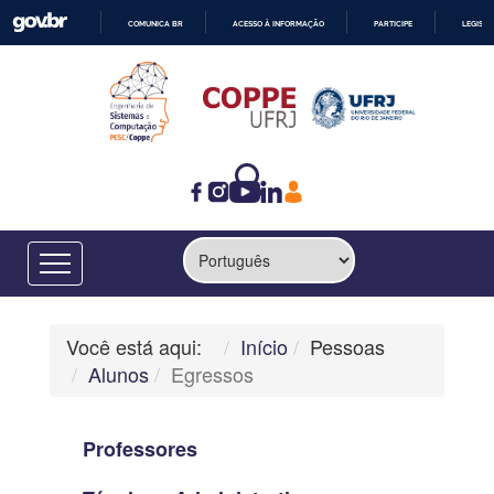
COMUNICA BR
ACESSO À INFORMAÇÃO
PARTICIPE
LEGISL
IR
PARA
O
CONTEÚDO
Você está aqui:
Início
Pessoas
Alunos
Egressos
Professores