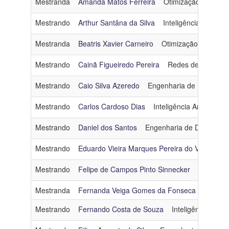
Mestranda
Amanda Matos Ferreira
Otimização
amand
Linha
Mestrando
Arthur Santâna da Silva
Inteligência Artificial
de
Pesquisa
Mestranda
Beatris Xavier Carneiro
Otimização
beatris
Mestrando
Cainã Figueiredo Pereira
Redes de Comput
Ingresso
Mestrando
Caio Silva Azeredo
Engenharia de Dados e
Categoria
Mestrando
Carlos Cardoso Dias
Inteligência Artificial
c
Mestrado - Turma 2022
Mestrando
Daniel dos Santos
Engenharia de Dados e 
Mestrando
Eduardo Vieira Marques Pereira do Valle
En
Mestrando
Felipe de Campos Pinto Sinnecker
Otimizaç
Mestranda
Fernanda Veiga Gomes da Fonseca
Engenha
Mestrando
Fernando Costa de Souza
Inteligência Artific