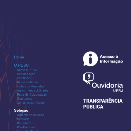
Home
O PESC
Sobre o PESC
Coordenação
Comissões
Representantes
Linhas de Pesquisa
Áreas Interdisciplinares
Rede de Colaboração
Graduação
Comunicação Visual
Seleção
Sistema de Seleção
Mestrado
Doutorado
Pós-Doutorado