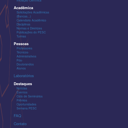
Iniciação Científica
Acadêmica
Solicitações Acadêmicas
(Bancas...)
Calendário Acadêmico
Disciplinas
Normas e Diretrizes
Publicações do PESC
Turmas
Pessoas
Professores
Técnicos-
Administrativos
Pós-
Doutorandos
Alunos
Laboratórios
Destaques
Notícias
Eventos
Ciclo de Seminários
Prêmios
Oportunidades
Semana PESC
FAQ
Contato