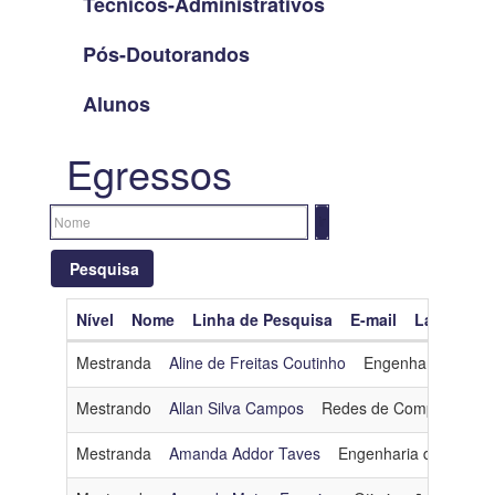
Técnicos-Administrativos
Pós-Doutorandos
Alunos
Egressos
Pesquisa
Nível
Nome
Linha de Pesquisa
E-mail
Lattes
O
Limpar filtros
Mestranda
Aline de Freitas Coutinho
Engenharia de Da
Nível
Mestrando
Allan Silva Campos
Redes de Computadore
Nome
Mestranda
Amanda Addor Taves
Engenharia de Dados