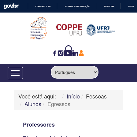
COMUNICA BR
ACESSO À INFORMAÇÃO
PARTICIPE
LEGISL
IR
PARA
O
CONTEÚDO
Você está aqui:
Início
Pessoas
Alunos
Egressos
Professores