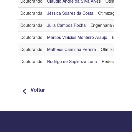
Doutorando
Cláudio André da Silva Alves
Otimização
Linha
Doutoranda
Jéssica Soares da Costa
Otimização
jess
de
Pesquisa
Doutoranda
Julia Campos Rocha
Engenharia de Softwa
Doutorando
Marcos Vinicius Monteiro Araujo
Engenhari
Ingresso
Doutorando
Matheus Caminha Pereira
Otimização
mc
Categoria
Doutorando
Rodrigo de Sapienza Luna
Redes de Comp
Doutorado - Turma 2023
<
Voltar