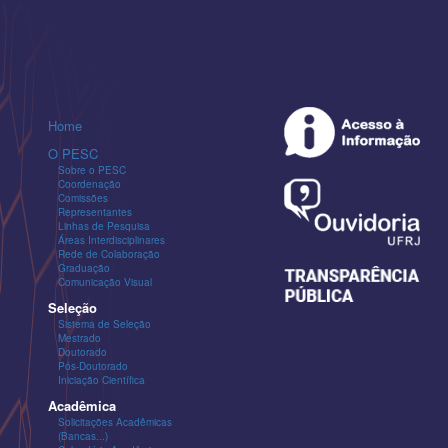
Home
O PESC
Sobre o PESC
Coordenação
Comissões
Representantes
Linhas de Pesquisa
Áreas Interdisciplinares
Rede de Colaboração
Graduação
Comunicação Visual
Seleção
Sistema de Seleção
Mestrado
Doutorado
Pós-Doutorado
Iniciação Científica
Acadêmica
Solicitações Acadêmicas
(Bancas...)