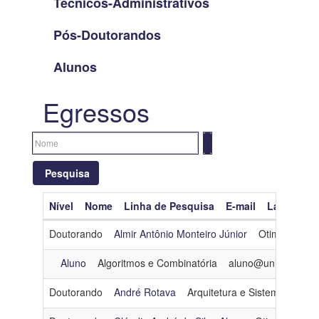
Técnicos-Administrativos
Pós-Doutorandos
Alunos
Egressos
Pesquisa
Nível
Nome
Linha de Pesquisa
E-mail
Lattes
O
Limpar filtros
Doutorando
Almir Antônio Monteiro Júnior
Otimização
Nível
Aluno
Algoritmos e Combinatória
aluno@unicast.digit
Nome
Doutorando
André Rotava
Arquitetura e Sistemas Oper