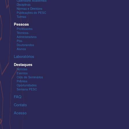
Calendário Acadêmico
Disciplinas
Normas e Diretrizes
Publicações do PESC
Turmas
Pessoas
Professores
Técnicos-
Administrativos
Pós-
Doutorandos
Alunos
Laboratórios
Destaques
Notícias
Eventos
Ciclo de Seminários
Prêmios
Oportunidades
Semana PESC
FAQ
Contato
Acesso