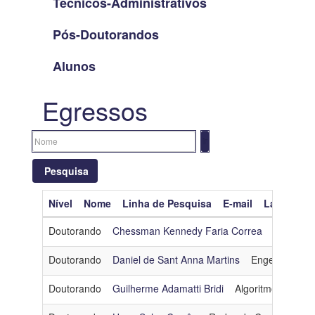
Técnicos-Administrativos
Pós-Doutorandos
Alunos
Egressos
Pesquisa
Nível
Nome
Linha de Pesquisa
E-mail
Lattes
O
Limpar filtros
Doutorando
Chessman Kennedy Faria Correa
Engenhar
Nível
Doutorando
Daniel de Sant Anna Martins
Engenharia d
Nome
Doutorando
Guilherme Adamatti Bridi
Algoritmos e Com