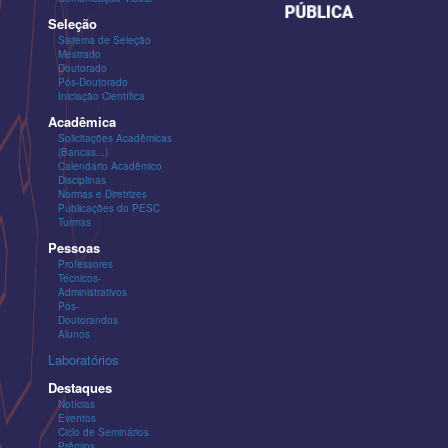
Seleção
Sistema de Seleção
Mestrado
Doutorado
Pós-Doutorado
Iniciação Científica
Acadêmica
Solicitações Acadêmicas
(Bancas...)
Calendário Acadêmico
Disciplinas
Normas e Diretrizes
Publicações do PESC
Turmas
Pessoas
Professores
Técnicos-
Administrativos
Pós-
Doutorandos
Alunos
Laboratórios
Destaques
Notícias
Eventos
Ciclo de Seminários
Prêmios