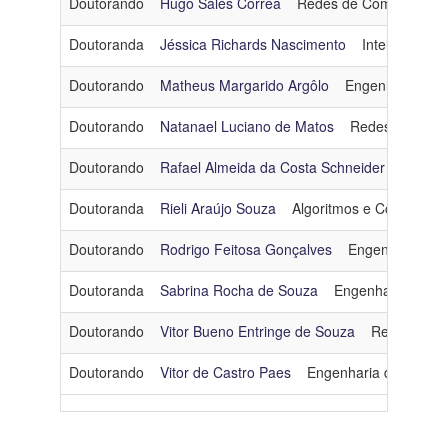
Doutorando
Hugo Sales Corrêa
Redes de Computador
Linha
Doutoranda
Jéssica Richards Nascimento
Inteligência Ar
de
Pesquisa
Doutorando
Matheus Margarido Argôlo
Engenharia de 
Doutorando
Natanael Luciano de Matos
Redes de Com
Ingresso
Doutorando
Rafael Almeida da Costa Schneider
Otimiz
Categoria
Doutoranda
Rieli Araújo Souza
Algoritmos e Combinatór
Doutorado - Turma 2024
Doutorando
Rodrigo Feitosa Gonçalves
Engenharia de 
Doutoranda
Sabrina Rocha de Souza
Engenharia de So
Doutorando
Vitor Bueno Entringe de Souza
Redes de C
Doutorando
Vitor de Castro Paes
Engenharia de Dados