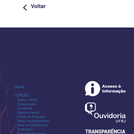
<
Voltar
Home
O PESC
Sobre o PESC
Coordenação
Comissões
Representantes
Linhas de Pesquisa
Áreas Interdisciplinares
Rede de Colaboração
Graduação
Comunicação Visual