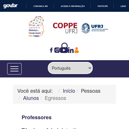
COMUNICA BR
ACESSO À INFORMAÇÃO
PARTICIPE
LEGISL
IR
PARA
O
CONTEÚDO
Você está aqui:
Início
Pessoas
Alunos
Egressos
Professores