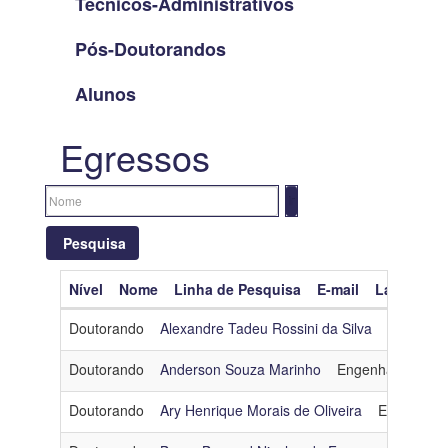
Técnicos-Administrativos
Pós-Doutorandos
Alunos
Egressos
Pesquisa
Nível
Nome
Linha de Pesquisa
E-mail
Lattes
O
Limpar filtros
Doutorando
Alexandre Tadeu Rossini da Silva
Inteligênci
Nível
Doutorando
Anderson Souza Marinho
Engenharia de D
Nome
Doutorando
Ary Henrique Morais de Oliveira
Engenhari