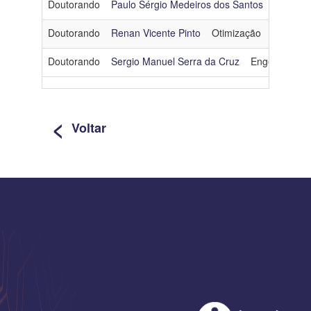
Doutorando
Paulo Sérgio Medeiros dos Santos
Engenha
Doutorando
Renan Vicente Pinto
Otimização
renanvp@
Doutorando
Sergio Manuel Serra da Cruz
Engenharia d
<
Voltar