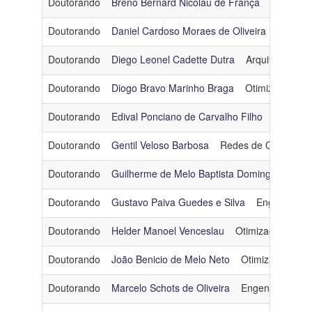
Doutorando
Breno Bernard Nicolau de França
Engenhar
Linha
Doutorando
Daniel Cardoso Moraes de Oliveira
Engenh
de
Pesquisa
Doutorando
Diego Leonel Cadette Dutra
Arquitetura e 
Doutorando
Diogo Bravo Marinho Braga
Otimização
d
Ingresso
Doutorando
Edival Ponciano de Carvalho Filho
Engenha
Categoria
Doutorando
Gentil Veloso Barbosa
Redes de Computad
Egressos Doutorado - Turma 2015
Doutorando
Guilherme de Melo Baptista Domingues
Re
Doutorando
Gustavo Paiva Guedes e Silva
Engenharia 
Doutorando
Helder Manoel Venceslau
Otimização
hel
Doutorando
João Benicio de Melo Neto
Otimização
jb
Doutorando
Marcelo Schots de Oliveira
Engenharia de 