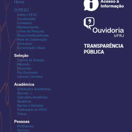
Home
O PESC
Sobre o PESC
Coordenação
Comissões
Representantes
Linhas de Pesquisa
Áreas Interdisciplinares
Rede de Colaboração
Graduação
Comunicação Visual
Seleção
Sistema de Seleção
Mestrado
Doutorado
Pós-Doutorado
Iniciação Científica
Acadêmica
Solicitações Acadêmicas
(Bancas...)
Calendário Acadêmico
Disciplinas
Normas e Diretrizes
Publicações do PESC
Turmas
Pessoas
Professores
Técnicos-