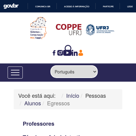
COMUNICA BR
ACESSO À INFORMAÇÃO
PARTICIPE
LEGISL
IR
PARA
O
CONTEÚDO
Você está aqui:
Início
Pessoas
Alunos
Egressos
Professores