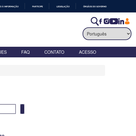
O À INFORMAÇÃO
PARTICIPE
LEGISLAÇÃO
ÓRGÃOS DO GOVERNO
UES
FAQ
CONTATO
ACESSO
so