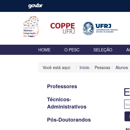
HOME
O PESC
SELEÇÃO
A
Você está aqui:
Início
Pessoas
Alunos
Professores
E
Técnicos-
Administrativos
Pós-Doutorandos
Ní