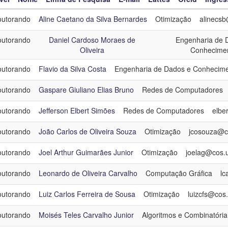
utorando
Aline Caetano da Silva Bernardes
Otimização
alinecsb
el
utorando
Daniel Cardoso Moraes de
Engenharia de 
me
Oliveira
Conhecime
ha de Pesquisa
utorando
Flavio da Silva Costa
Engenharia de Dados e Conhecim
resso
utorando
Gaspare Giuliano Elias Bruno
Redes de Computadores
utorando
Jefferson Elbert Simões
Redes de Computadores
elber
egoria
Egressos Doutorado - Turma 2016
utorando
João Carlos de Oliveira Souza
Otimização
jcosouza@co
utorando
Joel Arthur Guimarães Junior
Otimização
joelag@cos.uf
utorando
Leonardo de Oliveira Carvalho
Computação Gráfica
lc
utorando
Luiz Carlos Ferreira de Sousa
Otimização
luizcfs@cos.u
utorando
Moisés Teles Carvalho Junior
Algoritmos e Combinatória