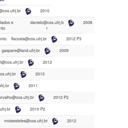
Limpar filtros
@cos.ufrj.br
2010
Dados e
danielc@cos.ufrj.b
2008
nto
r
ento
flscosta@cos.ufrj.br
2012 P3
gaspare@land.ufrj.br
2009
t@cos.ufrj.br
2012
s.ufrj.br
2013
rj.br
2011
arvalho@cos.ufrj.br
2012 P2
frj.br
2010 P2
moisesteles@cos.ufrj.br
2012