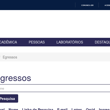
COMUNICA BR
ACESS
IR
PARA
O
CONTEÚDO
CADÊMICA
PESSOAS
LABORATÓRIOS
DESTAQ
Egressos
gressos
Pesquisa
vel
Nome
Linha de Pesquisa
E-mail
Lattes
Orcid
Ingres