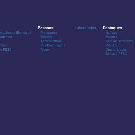
Pessoas
Laboratórios
Destaques
Acadêmicas (Bancas...)
Professores
Notícias
cadêmico
Técnicos-
Eventos
Administrativos
Ciclo de Seminários
trizes
Pós-Doutorandos
Prêmios
 do PESC
Alunos
Oportunidades
Semana PESC