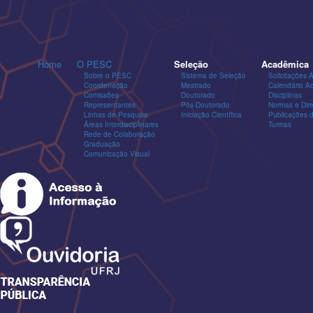
Home
O PESC
Seleção
Acadêmica
Sobre o PESC
Sistema de Seleção
Solicitações 
Coordenação
Mestrado
Calendário A
Comissões
Doutorado
Disciplinas
Representantes
Pós-Doutorado
Normas e Dire
Linhas de Pesquisa
Iniciação Científica
Publicações
Áreas Interdisciplinares
Turmas
Rede de Colaboração
Graduação
Comunicação Visual