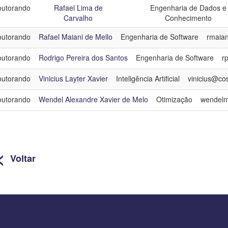
utorando
Rafael Lima de
Engenharia de Dados e
Carvalho
Conhecimento
utorando
Rafael Maiani de Mello
Engenharia de Software
rmaian
utorando
Rodrigo Pereira dos Santos
Engenharia de Software
r
utorando
Vinicius Layter Xavier
Inteligência Artificial
vinicius@cos
utorando
Wendel Alexandre Xavier de Melo
Otimização
wendelm
<
Voltar