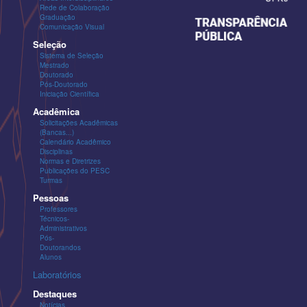
Rede de Colaboração
Graduação
Comunicação Visual
Seleção
Sistema de Seleção
Mestrado
Doutorado
Pós-Doutorado
Iniciação Científica
Acadêmica
Solicitações Acadêmicas
(Bancas...)
Calendário Acadêmico
Disciplinas
Normas e Diretrizes
Publicações do PESC
Turmas
Pessoas
Professores
Técnicos-
Administrativos
Pós-
Doutorandos
Alunos
Laboratórios
Destaques
Notícias