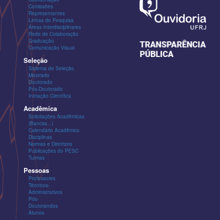
Comissões
Representantes
Linhas de Pesquisa
Áreas Interdisciplinares
Rede de Colaboração
Graduação
Comunicação Visual
Seleção
Sistema de Seleção
Mestrado
Doutorado
Pós-Doutorado
Iniciação Científica
Acadêmica
Solicitações Acadêmicas
(Bancas...)
Calendário Acadêmico
Disciplinas
Normas e Diretrizes
Publicações do PESC
Turmas
Pessoas
Professores
Técnicos-
Administrativos
Pós-
Doutorandos
Alunos