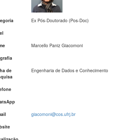
egoria
Ex Pós-Doutorado (Pos-Doc)
el
me
Marcello Paniz Giacomoni
grafia
ha de
Engenharia de Dados e Conhecimento
squisa
efone
atsApp
ail
giacomoni@cos.ufrj.br
bsite
alização