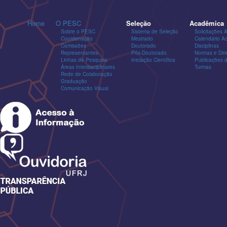
Home
O PESC
Seleção
Acadêmica
Sobre o PESC
Sistema de Seleção
Solicitações 
Coordenação
Mestrado
Calendário A
Comissões
Doutorado
Disciplinas
Representantes
Pós-Doutorado
Normas e Dire
Linhas de Pesquisa
Iniciação Científica
Publicações
Áreas Interdisciplinares
Turmas
Rede de Colaboração
Graduação
Comunicação Visual