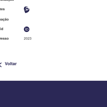
tes
uação
id
resso
2023
<
Voltar