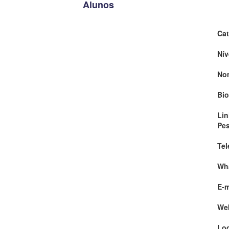
Alunos
Cat
Nív
No
Bio
Lin
Pe
Tel
Wh
E-m
We
Loc