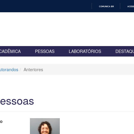
COMUNICA BR
ACESS
IR
PARA
O
CONTEÚDO
CADÊMICA
PESSOAS
LABORATÓRIOS
DESTAQ
utorandos
Anteriores
essoas
to