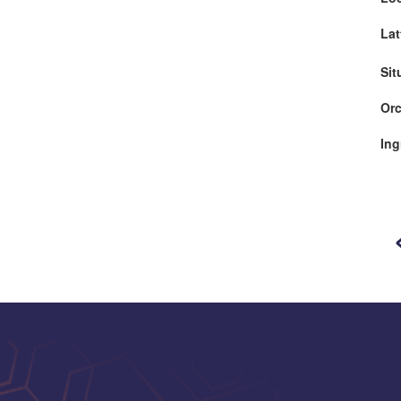
Lat
Sit
Orc
Ing