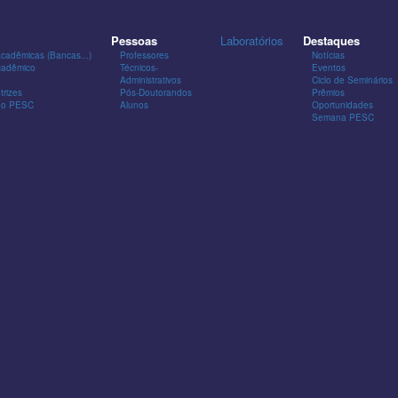
Pessoas
Laboratórios
Destaques
Acadêmicas (Bancas...)
Professores
Notícias
cadêmico
Técnicos-
Eventos
Administrativos
Ciclo de Seminários
trizes
Pós-Doutorandos
Prêmios
 do PESC
Alunos
Oportunidades
Semana PESC