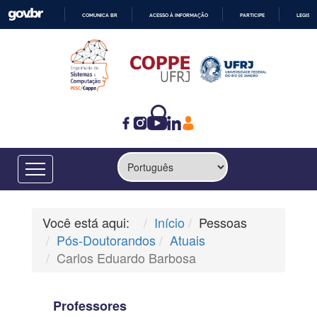
COMUNICA BR
ACESSO À INFORMAÇÃO
PARTICIPE
LEGISL
IR
PARA
O
CONTEÚDO
Você está aqui:
Início
Pessoas
Pós-Doutorandos
Atuais
Carlos Eduardo Barbosa
Professores